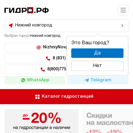
Нижний новгород
Выбран город
Нижний новгород
Это Ваш город?
NizhniyNovgorod@hidro.ru
Да
8 (831) 266-47-71
Нет
8(800)775-04-62 доб 5
WhatsApp
Telegram
Каталог гидростанций