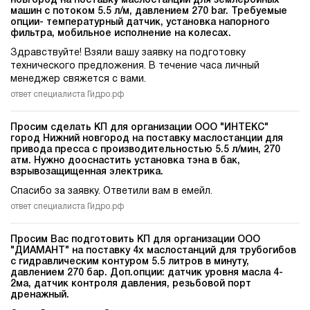
новгород на поставку маслостанции для землеройных
машин c потоком 5.5 л/м, давлением 270 bar. Требуемые
опции- температурный датчик, установка напорного
фильтра, мобильное исполнение на колесах.
Здравствуйте! Взяли вашу заявку на подготовку
технического предложения. В течение часа личный
менеджер свяжется с вами.
ответ специалиста Гидро.рф
Просим сделать КП для организации ООО "ИНТЕКС"
город Нижний новгород на поставку маслостанции для
привода пресса c производительностью 5.5 л/мин, 270
атм. Нужно дооснастить установка тэна в бак,
взрывозащищенная электрика.
Спасибо за заявку. Ответили вам в емейл.
ответ специалиста Гидро.рф
Просим Вас подготовить КП для организации ООО
"ДИАМАНТ" на поставку 4х маслостанций для трубогибов
c гидравлическим контуром 5.5 литров в минуту,
давлением 270 бар. Доп.опции: датчик уровня масла 4-
2ма, датчик контроля давления, резьбовой порт
дренажный.