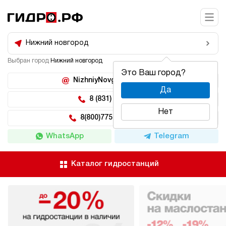
Нижний новгород
Выбран город
Нижний новгород
Это Ваш город?
NizhniyNovgorod@hidro.ru
Да
8 (831) 266-47-71
Нет
8(800)775-04-62 доб 5
WhatsApp
Telegram
Каталог гидростанций