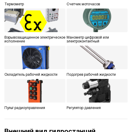
Термометр
Счетчик моточасов
3.7
Гидростанция для гайковёрта НЭР-3И702Т
231 766 руб
Купить
3
700
Взрывозащищенное электрическое
Манометр цифровой или
электрический
исполнение
электроконтактный
20
ручной
4.6
Гидростанция для гайковёрта НЭР-4,5И702Т
Охладитель рабочей жидкости
Подогрев рабочей жидкости
231 853 руб
Купить
4.5
700
электрический
20
ручной
Пульт радиоуправления
Регулятор давления
3
Гидростанция для гайковёрта НПР-3И704Т
Внешний вид гидростанций