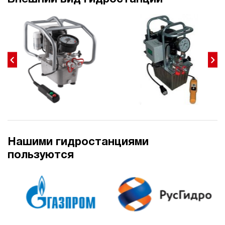
236 308 руб
Купить
3
700
пневматический
40
ручной
4.5
Гидростанция для гайковёрта НЭР-3И704Т
239 424 руб
Купить
3
700
электрический
Нашими гидростанциями
40
пользуются
ручной
4.2
Гидростанция для гайковёрта НЭР-4,5И704Т
239 515 руб
Купить
4.5