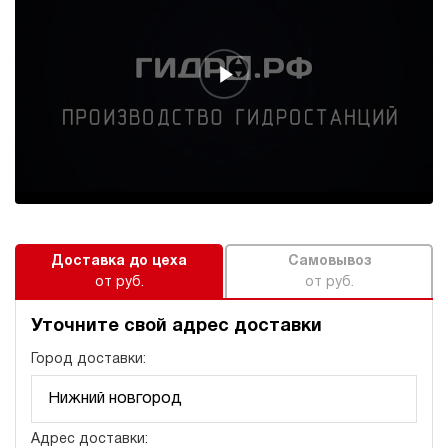
Гидростанция для гайковёрта НБР-3,5И701Т
249 454 руб
Купить
3.5
700
бензиновый
10
ручной
3.7
Гидростанция для гайковёрта НПР-3И7010Т
252 486 руб
Купить
Доставка до цеха
Самовывоз
3
от руб.
от руб.
700
пневматический
100
Уточните свой адрес доставки
ручной
Город доставки:
4.2
Гидростанция для гайковёрта НБР-3,5И702Т
253 684 руб
Купить
Адрес доставки: