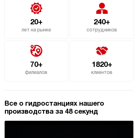
э/магнитный
3.5
20+
240+
Гидростанция для гайковёрта НЭР-3И707Т
246 450 руб
Купить
лет на рынке
сотрудников
3
700
электрический
70
ручной
70+
1820+
филиалов
клиентов
3.8
Гидростанция для гайковёрта НЭР-4,5И707Т
246 580 руб
Купить
4.5
Все о гидростанциях нашего
700
электрический
производства за 48 секунд
70
ручной
4.6