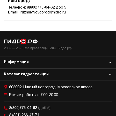
новгород:
3.2
Телефон:
8(800)775-04-62 доб 5
Гидростанция для гайковёрта НЭЭ-1,6И704Т
Email:
NizhniyNovgorod@hidro.ru
260 933 руб
Купить
1.6
700
электрический
40
э/магнитный
2005 —
2021
Все права защищены. Гидро.рф
3.5
Гидростанция для гайковёрта НБР-3,5И704Т
Информация
262 637 руб
Купить
Каталог гидростанций
3.5
700
бензиновый
603002, Нижний новгород, Московское шоссе
40
ручной
Режим работы с 7.00-20.00
3.5
8(800)775-04-62
(доб 5)
Гидростанция для гайковёрта НЭР-3И7015Т
8 (831) 266-47-71