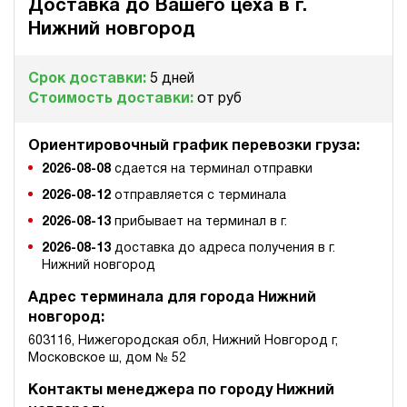
Доставка до Вашего цеха в
г.
100
ручной
Нижний новгород
4.3
Срок доставки:
5 дней
Гидростанция для гайковёрта НЭР-4,5И7010Т
Стоимость доставки:
от руб
257 819 руб
Купить
4.5
Ориентировочный график перевозки груза:
700
2026-08-08
сдается на терминал отправки
электрический
100
2026-08-12
отправляется с терминала
ручной
2026-08-13
прибывает на терминал в г.
3.4
2026-08-13
доставка до адреса получения в г.
Нижний новгород
Гидростанция для гайковёрта НПР-3И7015Т
261 167 руб
Купить
Адрес терминала для города Нижний
новгород:
3
700
603116, Нижегородская обл, Нижний Новгород г,
пневматический
Московское ш, дом № 52
150
ручной
Контакты менеджера по городу Нижний