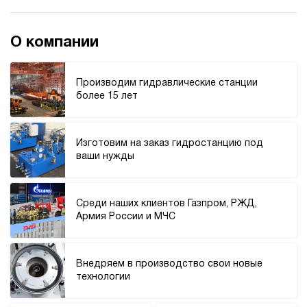
700
электрический
40
ручной
О компании
3.2
Производим гидравлические станции
Гидростанция для гайковёрта НПР-3И707Т
более 15 лет
242 349 руб
Купить
3
700
Изготовим на заказ гидростанцию под
пневматический
ваши нужды
70
ручной
Среди наших клиентов Газпром, РЖД,
4
Армия России и МЧС
Гидростанция для гайковёрта НЭЭ-1,6И701Т
245 939 руб
Купить
1.6
Внедряем в производство свои новые
700
технологии
электрический
10