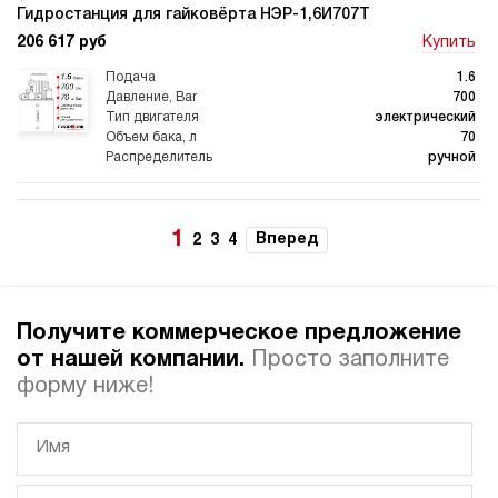
Гидростанция для гайковёрта НЭР-1,6И707Т
206 617 руб
Купить
1.6
700
электрический
70
ручной
3.3
Гидростанция для гайковёрта НЭР-1,6И7010Т
1
Вперед
2
3
4
217 195 руб
Купить
1.6
700
Получите коммерческое предложение
электрический
100
от нашей компании.
Просто заполните
ручной
форму ниже!
4
Гидростанция для гайковёрта НПР-3И701Т
220 789 руб
Купить