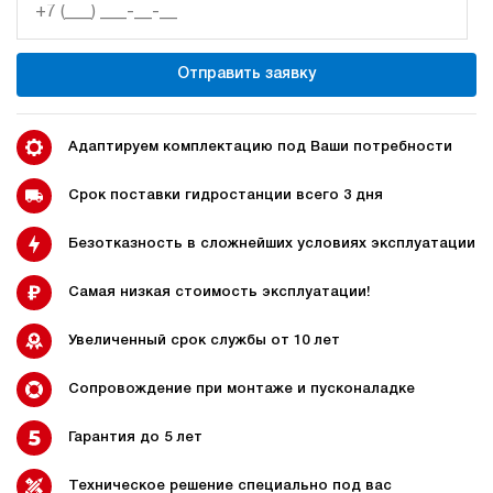
3
700
пневматический
Отправить заявку
10
ручной
4.6
Адаптируем комплектацию под Ваши потребности
Гидростанция для гайковёрта НЭР-1,6И7015Т
224 009 руб
Купить
Срок поставки гидростанции всего 3 дня
1.6
Безотказность в сложнейших условиях эксплуатации
700
электрический
150
Самая низкая стоимость эксплуатации!
ручной
Увеличенный срок службы от 10 лет
4.8
Гидростанция для гайковёрта НЭР-3И701Т
Сопровождение при монтаже и пусконаладке
225 528 руб
Купить
Гарантия до 5 лет
3
700
электрический
Техническое решение специально под вас