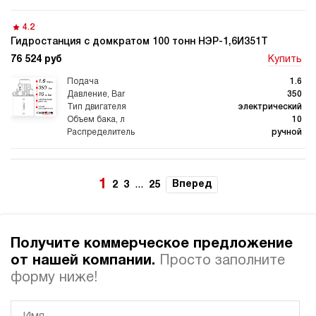
4.2
Гидростанция с домкратом 100 тонн НЭР-1,6И351Т
76 524 руб
Купить
1.6
350
электрический
10
ручной
3
Гидростанция с домкратом 100 тонн НЭР-3И301Т
1
...
Вперед
2
3
25
78 174 руб
Купить
3
300
Получите коммерческое предложение
электрический
10
от нашей компании.
Просто заполните
ручной
форму ниже!
3.5