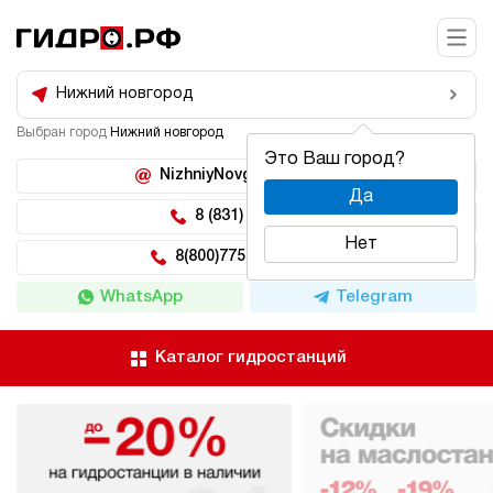
Нижний новгород
Выбран город
Нижний новгород
Это Ваш город?
NizhniyNovgorod@hidro.ru
Да
8 (831) 266-47-71
Нет
8(800)775-04-62 доб 5
WhatsApp
Telegram
Каталог гидростанций