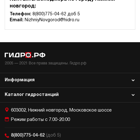
3
новгород:
350
электрический
Телефон:
8(800)775-04-62 доб 5
10
Email:
NizhniyNovgorod@hidro.ru
э/магнитный
3.4
Гидростанция с домкратом 100 тонн НЭЭ-4,5И301Т
82 091 руб
Купить
4.5
2005 —
2021
Все права защищены. Гидро.рф
300
электрический
10
Информация
э/магнитный
Каталог гидростанций
3.3
Гидростанция с домкратом 100 тонн НЭР-3И302Т
603002, Нижний новгород, Московское шоссе
82 416 руб
Купить
Режим работы с 7.00-20.00
3
300
электрический
8(800)775-04-62
(доб 5)