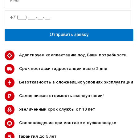
Гидростанция с домкратом 100 тонн НЭР-3И311Т
78 174 руб
Купить
3
310
электрический
Отправить заявку
10
ручной
4.7
Адаптируем комплектацию под Ваши потребности
Гидростанция с домкратом 100 тонн НЭР-3И321Т
78 978 руб
Купить
Срок поставки гидростанции всего 3 дня
3
Безотказность в сложнейших условиях эксплуатации
320
электрический
10
Самая низкая стоимость эксплуатации!
ручной
Увеличенный срок службы от 10 лет
4.3
Гидростанция с домкратом 100 тонн НЭР-3И351Т
Сопровождение при монтаже и пусконаладке
78 978 руб
Купить
Гарантия до 5 лет