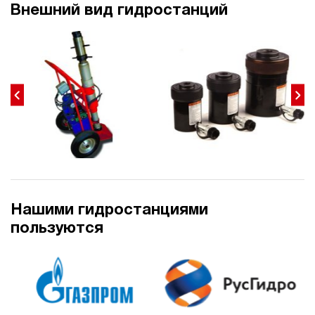
10
Внешний вид гидростанций
э/магнитный
4.2
Гидростанция с домкратом 100 тонн НЭЭ-1,6И311Т
79 543 руб
Купить
1.6
310
электрический
10
э/магнитный
3.7
Гидростанция с домкратом 100 тонн НЭЭ-1,6И321Т
Нашими гидростанциями
79 543 руб
Купить
пользуются
1.6
320
электрический
10
э/магнитный