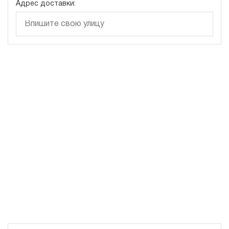
Адрес доставки:
4.2
Гидростанция с домкратом 100 тонн НЭР-4,5И351Т
81 041 руб
Купить
4.5
350
электрический
10
ручной
4.9
Гидростанция с домкратом 100 тонн НЭЭ-3И301Т
81 259 руб
Купить
3
300
электрический
10
э/магнитный
3.2