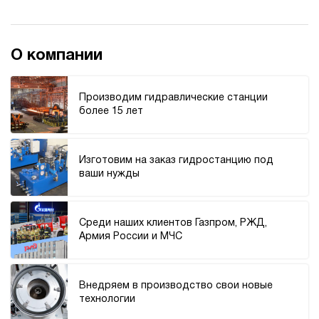
3.5
Гидростанция с домкратом 100 тонн НЭЭ-1,6И351Т
79 543 руб
Купить
О компании
1.6
350
электрический
Производим гидравлические станции
10
более 15 лет
э/магнитный
Хит продаж
5
Изготовим на заказ гидростанцию под
Гидростанция с домкратом 100 тонн НЭР-1,6И302Т
ваши нужды
80 649 руб
93 553 руб
Купить
-16%
1.6
300
Среди наших клиентов Газпром, РЖД,
электрический
Армия России и МЧС
20
ручной
Внедряем в производство свои новые
Хит продаж
5
технологии
Гидростанция с домкратом 100 тонн НЭР-1,6И312Т