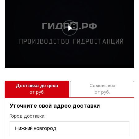
электрический
20
ручной
3.6
Гидростанция с домкратом 100 тонн НЭР-4,5И311Т
81 041 руб
Купить
4.5
310
электрический
10
ручной
Доставка до цеха
Самовывоз
4.9
от руб.
от руб.
Гидростанция с домкратом 100 тонн НЭР-4,5И321Т
81 041 руб
Купить
Уточните свой адрес доставки
4.5
Город доставки:
320
электрический
10
ручной