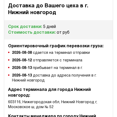
Гидростанция с домкратом 100 тонн НЭЭ-3И311Т
Доставка до Вашего цеха в
г.
81 259 руб
Купить
Нижний новгород
3
310
электрический
Срок доставки:
5 дней
10
Стоимость доставки:
от руб
э/магнитный
Ориентировочный график перевозки груза:
3.8
Гидростанция с домкратом 100 тонн НЭЭ-3И321Т
2026-08-08
сдается на терминал отправки
82 091 руб
Купить
2026-08-12
отправляется с терминала
3
2026-08-13
прибывает на терминал в г.
320
2026-08-13
доставка до адреса получения в г.
электрический
Нижний новгород
10
э/магнитный
Адрес терминала для города Нижний
новгород:
4
603116, Нижегородская обл, Нижний Новгород г,
Гидростанция с домкратом 100 тонн НЭЭ-3И351Т
Московское ш, дом № 52
82 091 руб
Купить
Контакты менеджера по городу Нижний