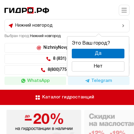
Нижний новгород
Выбран город
Нижний новгород
Это Ваш город?
NizhniyNovgorod@hidro.ru
Да
8 (831) 266-47-71
Нет
8(800)775-04-62 доб 5
WhatsApp
Telegram
Каталог гидростанций