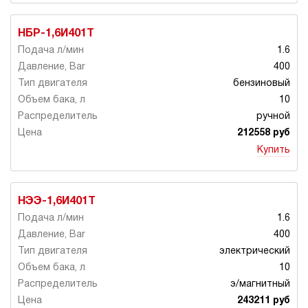
НБР-1,6И401Т
1.6
400
бензиновый
10
ручной
212558 руб
Купить
НЭЭ-1,6И401Т
1.6
400
электрический
10
э/магнитный
243211 руб