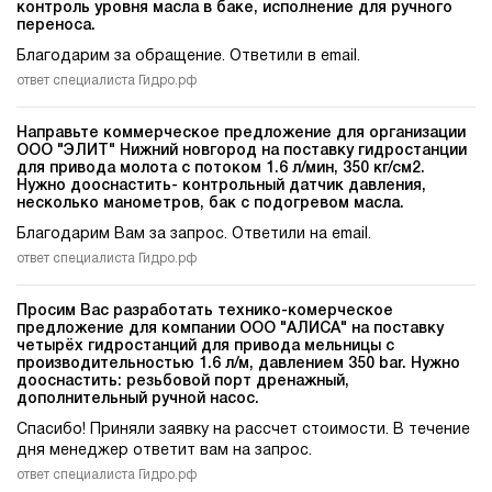
контроль уровня масла в баке, исполнение для ручного
переноса.
Благодарим за обращение. Ответили в email.
ответ специалиста Гидро.рф
Направьте коммерческое предложение для организации
ООО "ЭЛИТ" Нижний новгород на поставку гидростанции
для привода молота c потоком 1.6 л/мин, 350 кг/см2.
Нужно дооснастить- контрольный датчик давления,
несколько манометров, бак с подогревом масла.
Благодарим Вам за запрос. Ответили на email.
ответ специалиста Гидро.рф
Просим Вас разработать технико-комерческое
предложение для компании ООО "АЛИСА" на поставку
четырёх гидростанций для привода мельницы c
производительностью 1.6 л/м, давлением 350 bar. Нужно
дооснастить: резьбовой порт дренажный,
дополнительный ручной насос.
Спасибо! Приняли заявку на рассчет стоимости. В течение
дня менеджер ответит вам на запрос.
ответ специалиста Гидро.рф