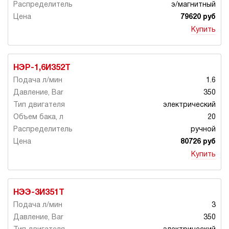
э/магнитный
79620 руб
Купить
НЭР-1,6И352Т
1.6
350
электрический
20
ручной
80726 руб
Купить
НЭЭ-3И351Т
3
350