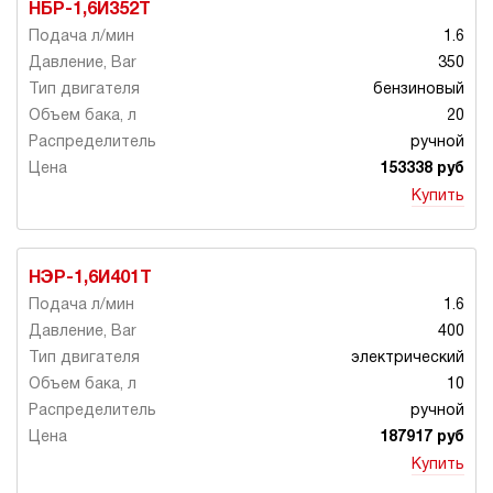
НБР-1,6И352Т
1.6
350
бензиновый
20
ручной
153338 руб
Купить
НЭР-1,6И401Т
1.6
400
электрический
10
ручной
187917 руб
Купить