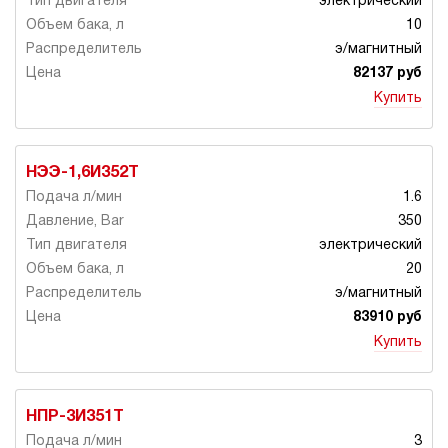
электрический
10
э/магнитный
82137 руб
Купить
НЭЭ-1,6И352Т
1.6
350
электрический
20
э/магнитный
83910 руб
Купить
НПР-3И351Т
3