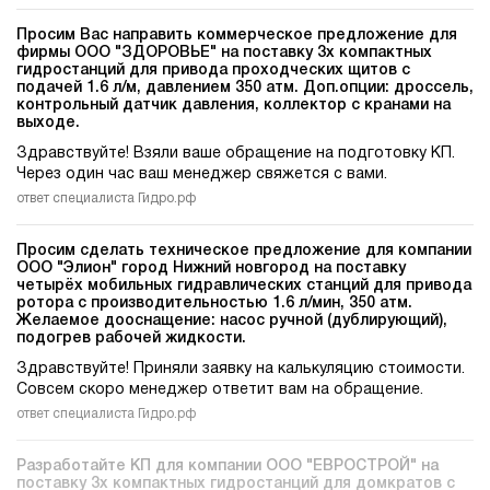
Просим Вас направить коммерческое предложение для
фирмы ООО "ЗДОРОВЬЕ" на поставку 3х компактных
гидростанций для привода проходческих щитов c
подачей 1.6 л/м, давлением 350 атм. Доп.опции: дроссель,
контрольный датчик давления, коллектор с кранами на
выходе.
Здравствуйте! Взяли ваше обращение на подготовку КП.
Через один час ваш менеджер свяжется с вами.
ответ специалиста Гидро.рф
Просим сделать техническое предложение для компании
ООО "Элион" город Нижний новгород на поставку
четырёх мобильных гидравлических станций для привода
ротора c производительностью 1.6 л/мин, 350 атм.
Желаемое дооснащение: насос ручной (дублирующий),
подогрев рабочей жидкости.
Здравствуйте! Приняли заявку на калькуляцию стоимости.
Совсем скоро менеджер ответит вам на обращение.
ответ специалиста Гидро.рф
Разработайте КП для компании ООО "ЕВРОСТРОЙ" на
поставку 3х компактных гидростанций для домкратов c