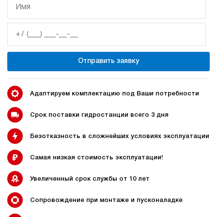
Гидростанция НЭЭ-18И3120Т
232 158 руб
Купить
18
310
электрический
Отправить заявку
200
э/магнитный
3.6
Адаптируем комплектацию под Ваши потребности
Гидростанция НЭЭ-18И3220Т
232 158 руб
Купить
Срок поставки гидростанции всего 3 дня
18
Безотказность в сложнейших условиях эксплуатации
320
электрический
200
Самая низкая стоимость эксплуатации!
э/магнитный
Увеличенный срок службы от 10 лет
4.3
Гидростанция НЭЭ-18И3520Т
Сопровождение при монтаже и пусконаладке
232 158 руб
Купить