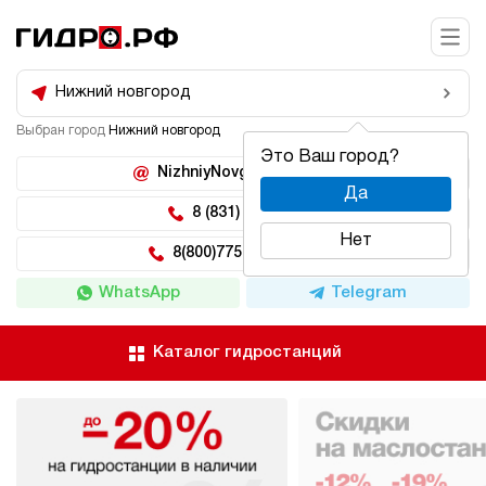
Нижний новгород
Выбран город
Нижний новгород
Это Ваш город?
NizhniyNovgorod@hidro.ru
Да
8 (831) 266-47-71
Нет
8(800)775-04-62 доб 5
WhatsApp
Telegram
Каталог гидростанций