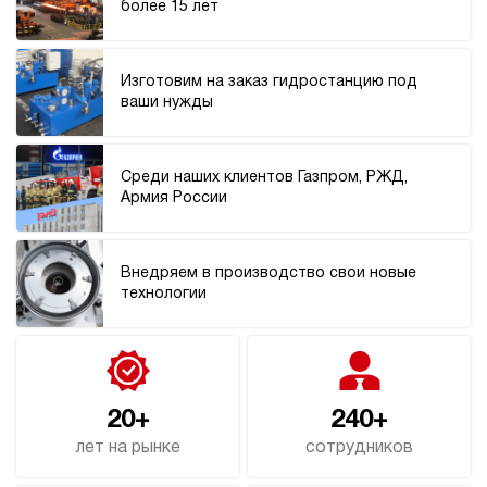
более 15 лет
3.5
Гидростанция НЭР-4,5И632Т
231 853 руб
Купить
Изготовим на заказ гидростанцию под
ваши нужды
4.5
630
электрический
20
Среди наших клиентов Газпром, РЖД,
ручной
Армия России
4.6
Гидростанция НЭР-4,5И702Т
Внедряем в производство свои новые
231 853 руб
Купить
технологии
4.5
700
электрический
20
ручной
20+
240+
лет на рынке
сотрудников