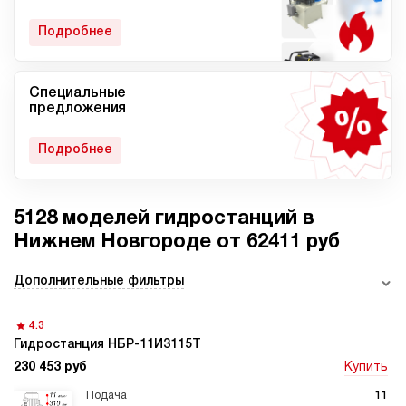
гидростанции
Подробнее
Специальные
Мобильные гидростанции
Гидростанции с ДВС
предложения
Подробнее
5128 моделей гидростанций в
Гидростанции с
Гидростанции высокого
пневмоприводом
давления c электроприводом
Нижнем Новгороде от 62411 руб
Дополнительные фильтры
4.3
Ручные гидростанции
Гидростанции с двумя
насосами
Гидростанция НБР-11И3115Т
230 453 руб
Купить
11