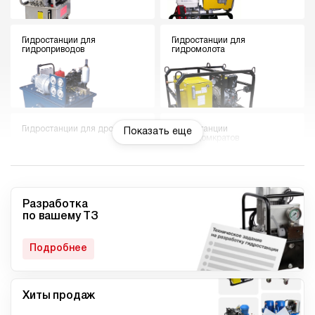
Гидростанции для
Гидростанции для
гидроприводов
гидромолота
Гидростанции для дровокола
Гидростанции
Показать еще
гидродомкратов
Разработка
по вашему ТЗ
Гидростанции для токарного
Мини гидростанции
станка
Подробнее
Хиты продаж
Малогабаритные
Компактные гидростанции