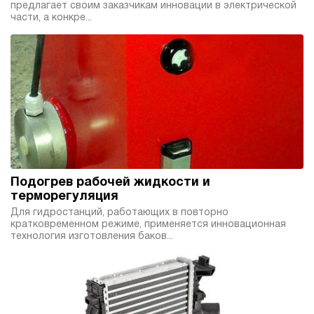
предлагает своим заказчикам инновации в электрической
70
части, а конкре...
ручной
3.1
Гидростанция НБР-1,6И507Т
230 869 руб
Купить
1.6
500
бензиновый
70
ручной
Подогрев рабочей жидкости и
3.2
терморегуляция
Гидростанция НБР-1,6И637Т
Для гидростанций, работающих в повторно
кратковременном режиме, применяется инновационная
230 869 руб
Купить
технология изготовления баков...
1.6
630
бензиновый
70
ручной