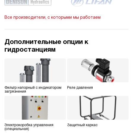
280
электрический
200
Все производители, с которыми мы работаем
э/магнитный
3
Гидростанция НПР-4,5И401Т
Дополнительные опции к
231 035 руб
Купить
гидростанциям
4.5
400
пневматический
10
ручной
Фильтр напорный с индикатором
Реле давления
3.1
загрязнения
Гидростанция НПР-4,5И501Т
231 035 руб
Купить
4.5
500
пневматический
Электрокоробка управления
Защитный каркас
10
(специальная)