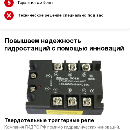
Гарантия до 5 лет
18
350
электрический
Техническое решение специально под вас
200
э/магнитный
4.5
Повышаем надежность
Гидростанция НЭР-4,5И502Т
гидростанций с помощью инноваций
230 580 руб
Купить
4.5
500
электрический
20
ручной
3
Гидростанция НБР-1,6И407Т
230 869 руб
Купить
1.6
Твердотельные триггерные реле
400
Компания ГИДРО.РФ помимо гидравлических инноваций,
бензиновый