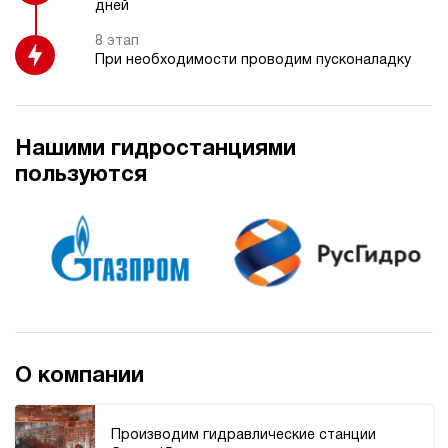
дней
250
ручной
8 этап
При необходимости проводим пусконаладку
4.3
Гидростанция НЭР-3И632Т
231 766 руб
Купить
Нашими гидростанциями
3
пользуются
630
электрический
20
ручной
3.7
Гидростанция НЭР-3И702Т
231 766 руб
Купить
3
700
О компании
электрический
20
ручной
Производим гидравлические станции