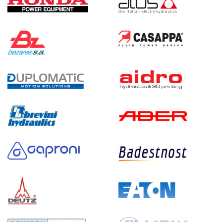
233 440 руб
Купить
48
250
электрический
150
ручной
4.3
Гидростанция НЭЭ-32И2720Т
233 379 руб
Купить
32
270
электрический
200
э/магнитный
3.4
Гидростанция НЭЭ-32И2820Т
233 379 руб
Купить
32