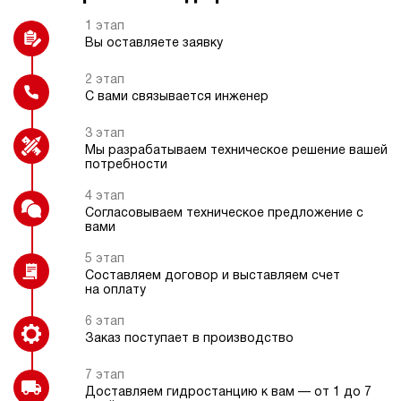
32
Датчик температуры
Насос ручной (дублирующий)
1 этап
290
Вы оставляете заявку
электрический
250
ручной
2 этап
С вами связывается инженер
Регулятор давления
Взрывозащищенное электрическое
4.5
исполнение
3 этап
Гидростанция НЭР-40И2725Т
Мы разрабатываем техническое решение вашей
234 492 руб
Купить
потребности
40
4 этап
270
Согласовываем техническое предложение с
электрический
вами
Колеса
250
ручной
5 этап
Составляем договор и выставляем счет
на оплату
3.2
Гидростанция НЭР-40И2825Т
6 этап
234 492 руб
Купить
Заказ поступает в производство
40
7 этап
280
Доставляем гидростанцию к вам — от 1 до 7
электрический