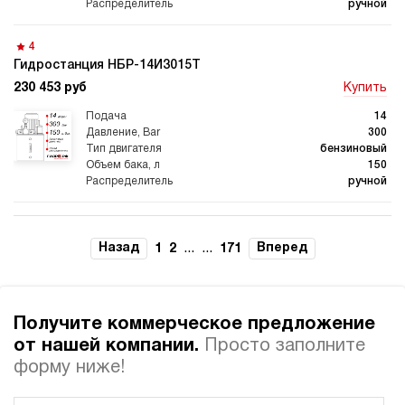
ручной
4
Гидростанция НБР-14И3015Т
230 453 руб
Купить
Гидростанции для
Гидравлический цилиндр с
промышленного
гидростанцией
оборудования
14
300
бензиновый
150
ручной
Гидростанции 220 Вольт для
Гидростанции для шахт
подъемника
3.3
Гидростанция НЭЭ-18И3020Т
Назад
...
...
Вперед
1
2
171
232 158 руб
Купить
18
300
Гидростанции для смазки
Гидростанции для толкателей
Получите коммерческое предложение
электрический
200
от нашей компании.
Просто заполните
э/магнитный
форму ниже!
4.8