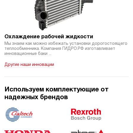
4.4
Гидростанция НБР-1,6И707Т
230 869 руб
Купить
1.6
700
Охлаждение рабочей жидкости
бензиновый
Мы знаем как можно избежать установки дорогостоящего
70
теплообменника. Компания ГИДРО.РФ изготавливает
ручной
инновационные баки ...
Другие наши инновации
3.3
Гидростанция НЭР-48И2415Т
233 440 руб
Купить
48
Используем комплектующие от
240
надежных брендов
электрический
150
ручной
3.9
Гидростанция НЭР-48И2515Т