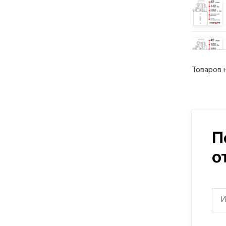
Товаров 
П
о