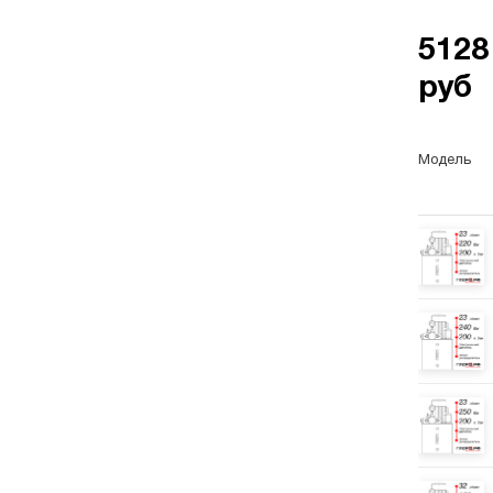
5128
руб
Гидр
Вол
Модель
Гидр
про
обор