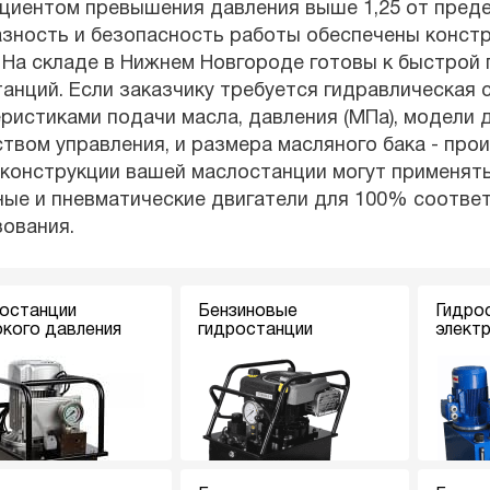
иентом превышения давления выше 1,25 от предел
азность и безопасность работы обеспечены конст
 На складе в Нижнем Новгороде готовы к быстрой
анций. Если заказчику требуется гидравлическая
ристиками подачи масла, давления (МПа), модели д
твом управления, и размера масляного бака - про
 конструкции вашей маслостанции могут применять
ные и пневматические двигатели для 100% соотв
ования.
останции
Бензиновые
Гидро
кого давления
гидростанции
элект