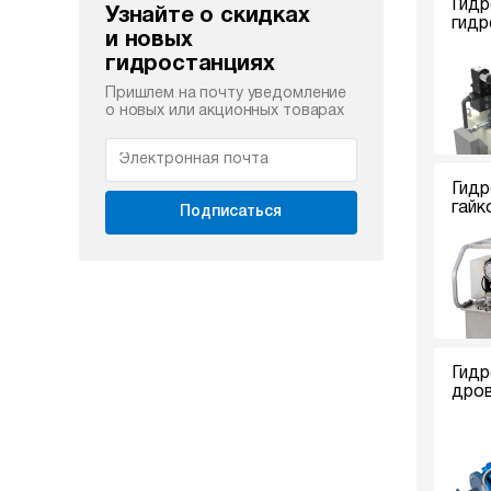
Гидр
Узнайте о скидках
гидр
и новых
гидростанциях
Пришлем на почту уведомление
о новых или акционных товарах
Гидр
гайк
Подписаться
Гидр
дро