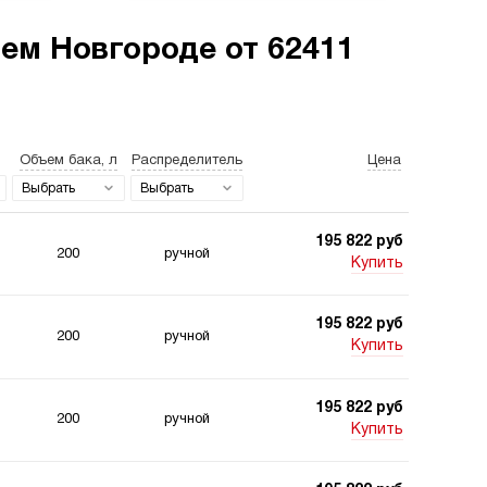
ем Новгороде от 62411
станции для свай
Двухпоточные
гидростанции
Объем бака, л
Распределитель
Цена
Выбрать
Выбрать
195 822 руб
200
ручной
Купить
станции 220
Гидростанции для
195 822 руб
 для подъемника
шахт
200
ручной
Купить
195 822 руб
200
ручной
Купить