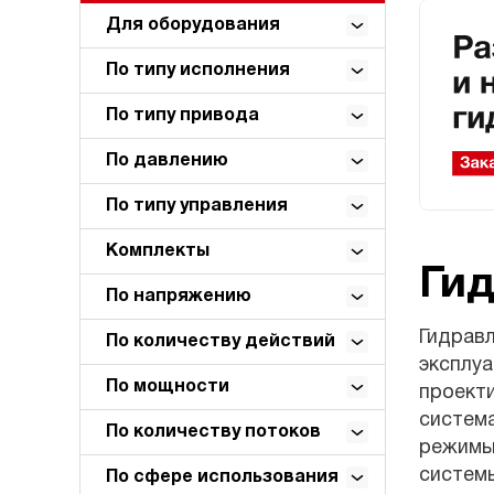
Для оборудования
По типу исполнения
По типу привода
По давлению
По типу управления
Комплекты
Ги
По напряжению
Гидрав
По количеству действий
эксплуа
По мощности
проект
система
По количеству потоков
режимы
системы
По сфере использования