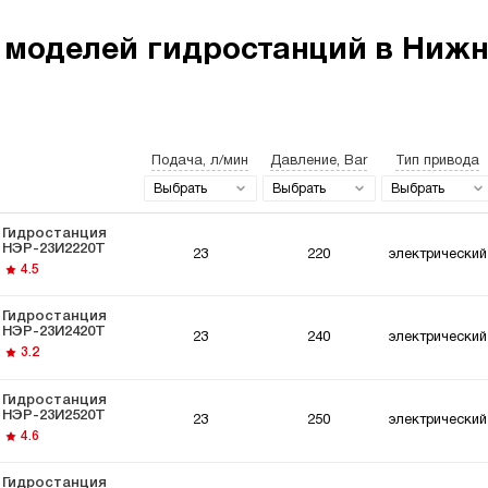
 моделей гидростанций в Нижн
останции 220
Гидростанции
Гидро
ьт
мощностью 5 кВт
Подача, л/мин
Давление, Bar
Тип привода
Выбрать
Выбрать
Выбрать
Гидростанция
НЭР-23И2220Т
23
220
электрический
4.5
останции для
Гидравлический
Гидро
Гидростанция
мышленного
цилиндр с
Вольт
НЭР-23И2420Т
23
240
электрический
удования
гидростанцией
3.2
Гидростанция
НЭР-23И2520Т
23
250
электрический
4.6
Гидростанция