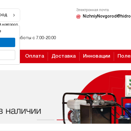
Электронная почта
род
NizhniyNovgorod@hidro
 новгород
?
Режим работы с 7.00-20.00
Оплата
Доставка
Инновации
Поле