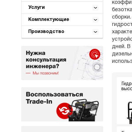
коэффиц
Услуги
безотк
сборки.
Комплектующие
гидрост
характе
Производство
устройс
дней. В
дизель
использ
Гидр
высо