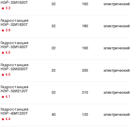
останции для
Гидростанции для
НЭР-32И1620Т
32
160
электрический
ки
толкателей
3.3
Гидростанция
НЭР-32И1820Т
32
180
электрический
3.9
Гидростанция
НЭР-32И1920Т
32
190
электрический
4.5
Гидростанция
НЭР-32И2020Т
32
200
электрический
4.5
Гидростанция
НЭР-32И2120Т
32
210
электрический
4.1
Гидростанция
НЭР-40И1220Т
40
120
электрический
4.4