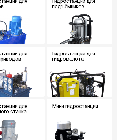
станции для
Гидростанции для
ов
подъёмников
станции для
Гидростанции для
приводов
гидромолота
станции для
Мини гидростанции
ного станка