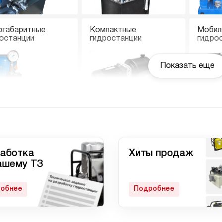
огабаритные
Компактные
Мобил
останции
гидростанции
гидро
Показать еще
останции с
Гидростанции
Ручны
вмоприводом
высокого давления c
электроприводом
аботка
Хиты продаж
ашему ТЗ
обнее
Подробнее
матические
Домкрат 100 тонн с
Гидро
останции
гидростанцией
с дом