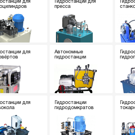
останции для
Гидростанции для
Гидро
оцилиндров
пресса
станк
останции для
Автономные
Гидро
овёртов
гидростанции
гидро
останции для
Гидростанции
Гидро
вокола
гидродомкратов
токар