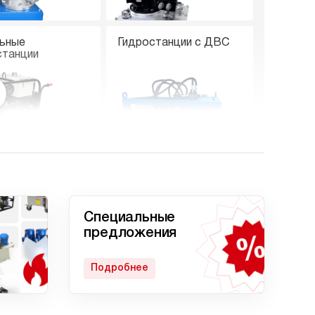
ьные
Гидростанции с ДВС
станции
е гидростанции
Гидростанции с двумя
насосами
Специальные
предложения
Подробнее
станция
Гидростанции с
кратом
домкратом 200 тонн