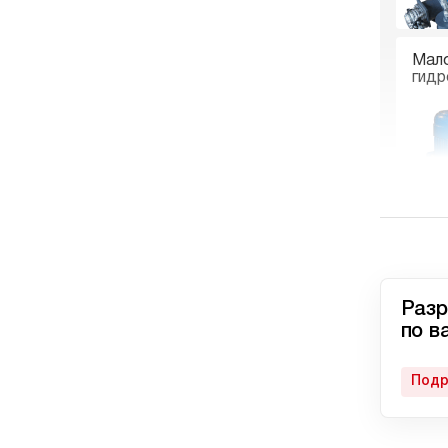
Мал
гидр
Гидр
пне
Разр
по в
Подр
Авто
гидр