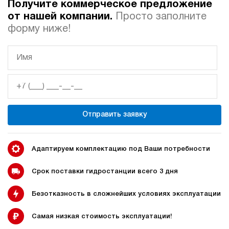
Получите коммерческое предложение
от нашей компании.
Просто заполните
Автоматические
Домкрат 100 тонн с
форму ниже!
гидростанции
гидростанцией
Гидростанция с домкратом
Гидростанции с домкратом
200 тонн
Отправить заявку
Адаптируем комплектацию под Ваши потребности
Гидростанции 220 Вольт
Гидростанции мощностью 5
кВт
Срок поставки гидростанции всего 3 дня
Безотказность в сложнейших условиях эксплуатации
Гидростанции для свай
Двухпоточные гидростанции
Самая низкая стоимость эксплуатации!