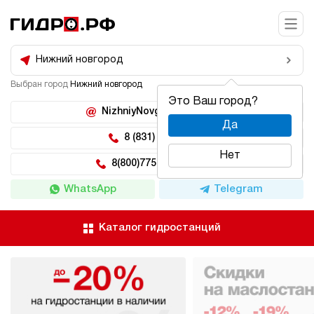
Нижний новгород
Выбран город
Нижний новгород
Это Ваш город?
NizhniyNovgorod@hidro.ru
Да
8 (831) 266-47-71
Нет
8(800)775-04-62 доб 5
WhatsApp
Telegram
Каталог гидростанций