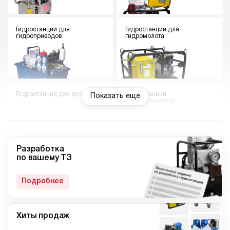
Гидростанции для
Гидростанции для
гидроприводов
гидромолота
Гидростанции для дровокола
Гидростанции
Показать еще
гидродомкратов
Разработка
по вашему ТЗ
Гидростанции для токарного
Мини гидростанции
станка
Подробнее
Хиты продаж
Малогабаритные
Компактные гидростанции