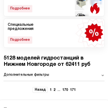
гидростанции
Подробнее
Специальные
Мобильные гидростанции
Гидростанции с ДВС
предложения
Подробнее
5128 моделей гидростанций в
Гидростанции с
Гидростанции высокого
пневмоприводом
давления c электроприводом
Нижнем Новгороде от 62411 руб
Дополнительные фильтры
Ручные гидростанции
Гидростанции с двумя
Назад
...
1
2
170
171
насосами