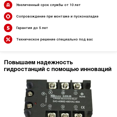
Увеличенный срок службы от 10 лет
Сопровождение при монтаже и пусконаладке
Гидростанции для
Гидравлический цилиндр с
Гарантия до 5 лет
промышленного
гидростанцией
оборудования
Техническое решение специально под вас
Гидростанции 220 Вольт для
Гидростанции для шахт
Повышаем надежность
подъемника
гидростанций с помощью инноваций
Гидростанции для смазки
Гидростанции для толкателей