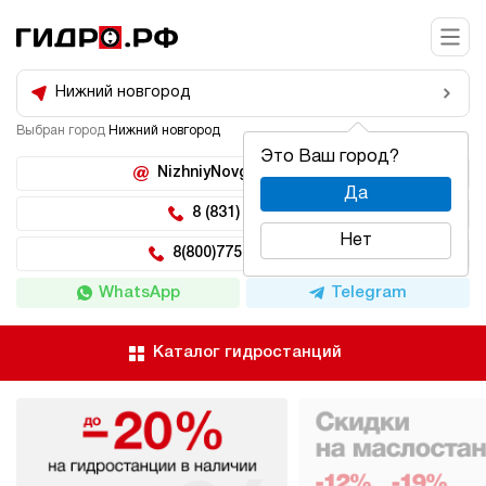
Нижний новгород
Выбран город
Нижний новгород
Это Ваш город?
NizhniyNovgorod@hidro.ru
Да
8 (831) 266-47-71
Нет
8(800)775-04-62 доб 5
WhatsApp
Telegram
Каталог гидростанций