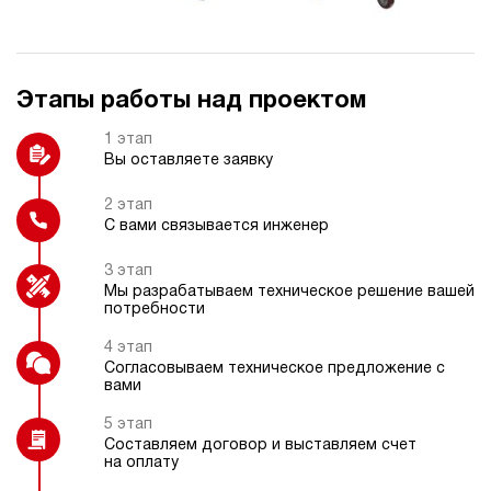
Этапы работы над проектом
Термометр
Охладитель рабочей жидкости
1 этап
Вы оставляете заявку
2 этап
С вами связывается инженер
Насос ручной (дублирующий)
Взрывозащищенное электрическое
исполнение
3 этап
Мы разрабатываем техническое решение вашей
потребности
4 этап
Блок управления 1-8
Согласовываем техническое предложение с
гидроинструментов
вами
5 этап
Составляем договор и выставляем счет
на оплату