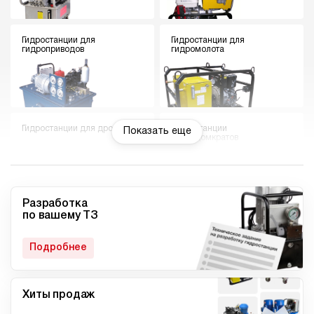
Гидростанции для
Гидростанции для
гидроприводов
гидромолота
Гидростанции для дровокола
Гидростанции
Показать еще
гидродомкратов
Разработка
по вашему ТЗ
Гидростанции для токарного
Мини гидростанции
станка
Подробнее
Хиты продаж
Малогабаритные
Компактные гидростанции