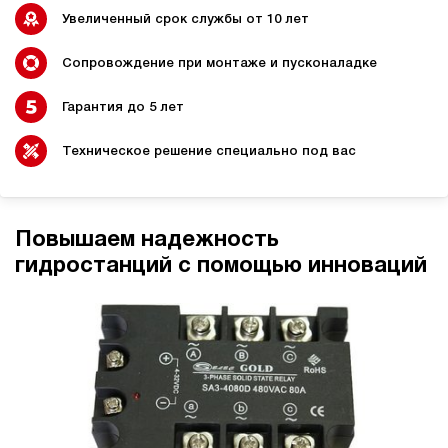
Увеличенный срок службы от 10 лет
Сопровождение при монтаже и пусконаладке
Гидростанции для
Гидравлический цилиндр с
Гарантия до 5 лет
промышленного
гидростанцией
оборудования
Техническое решение специально под вас
Гидростанции 220 Вольт для
Гидростанции для шахт
Повышаем надежность
подъемника
гидростанций с помощью инноваций
Гидростанции для смазки
Гидростанции для толкателей