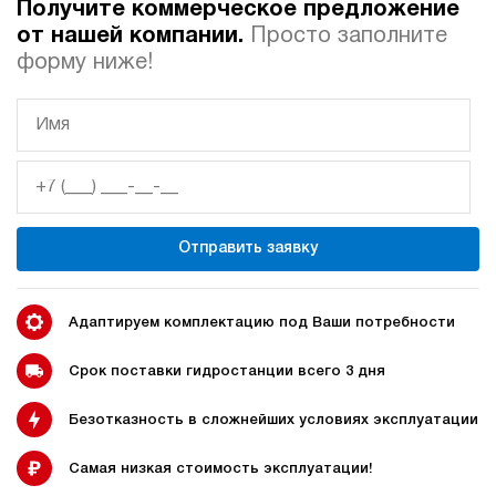
Получите коммерческое предложение
от нашей компании.
Просто заполните
Автоматические
Домкрат 100 тонн с
форму ниже!
гидростанции
гидростанцией
Гидростанция с домкратом
Гидростанции с домкратом
200 тонн
Отправить заявку
Адаптируем комплектацию под Ваши потребности
Гидростанции 220 Вольт
Гидростанции мощностью 5
кВт
Срок поставки гидростанции всего 3 дня
Безотказность в сложнейших условиях эксплуатации
Гидростанции для свай
Двухпоточные гидростанции
Самая низкая стоимость эксплуатации!