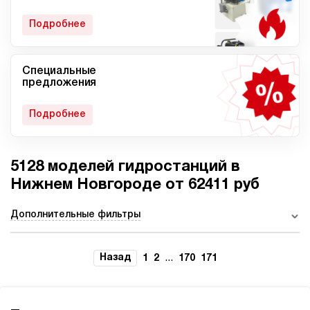
гидростанции
Подробнее
Специальные
Мобильные гидростанции
Гидростанции с ДВС
предложения
Подробнее
5128 моделей гидростанций в
Гидростанции с
Гидростанции высокого
пневмоприводом
давления c электроприводом
Нижнем Новгороде от 62411 руб
Дополнительные фильтры
Ручные гидростанции
Гидростанции с двумя
Назад
...
1
2
170
171
насосами