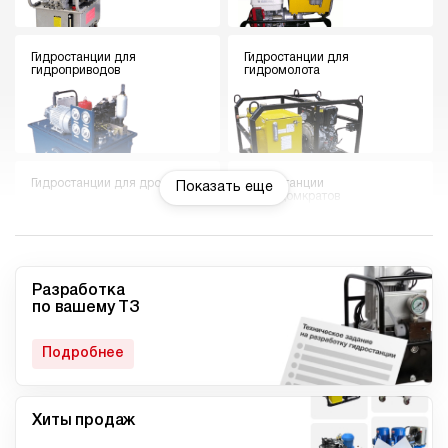
Гидростанции для
Гидростанции для
гидроприводов
гидромолота
Гидростанции для дровокола
Гидростанции
Показать еще
гидродомкратов
Разработка
по вашему ТЗ
Гидростанции для токарного
Мини гидростанции
станка
Подробнее
Хиты продаж
Малогабаритные
Компактные гидростанции