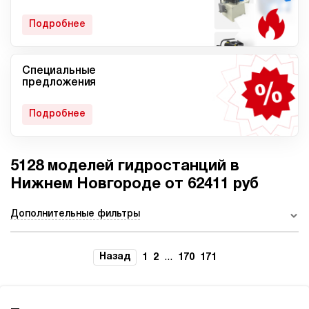
гидростанции
Подробнее
Специальные
Мобильные гидростанции
Гидростанции с ДВС
предложения
Подробнее
5128 моделей гидростанций в
Гидростанции с
Гидростанции высокого
пневмоприводом
давления c электроприводом
Нижнем Новгороде от 62411 руб
Дополнительные фильтры
Ручные гидростанции
Гидростанции с двумя
Назад
...
1
2
170
171
насосами