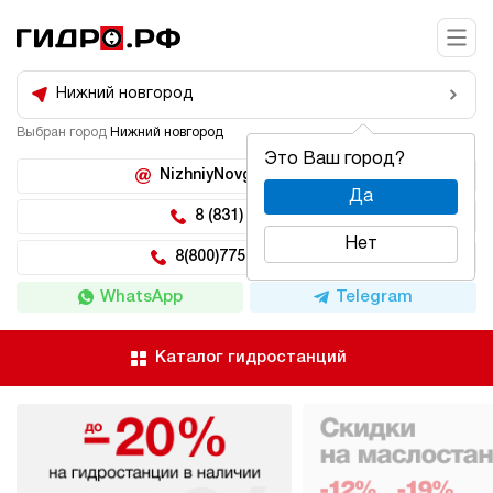
Нижний новгород
Выбран город
Нижний новгород
Это Ваш город?
NizhniyNovgorod@hidro.ru
Да
8 (831) 266-47-71
Нет
8(800)775-04-62 доб 5
WhatsApp
Telegram
Каталог гидростанций