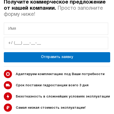
Получите коммерческое предложение
от нашей компании.
Просто заполните
Автоматические
Домкрат 100 тонн с
форму ниже!
гидростанции
гидростанцией
Гидростанция с домкратом
Гидростанции с домкратом
200 тонн
Отправить заявку
Адаптируем комплектацию под Ваши потребности
Гидростанции 220 Вольт
Гидростанции мощностью 5
кВт
Срок поставки гидростанции всего 3 дня
Безотказность в сложнейших условиях эксплуатации
Гидростанции для свай
Двухпоточные гидростанции
Самая низкая стоимость эксплуатации!