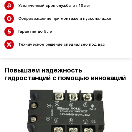
Увеличенный срок службы от 10 лет
Сопровождение при монтаже и пусконаладке
Гидростанции для
Гидравлический цилиндр с
Гарантия до 5 лет
промышленного
гидростанцией
оборудования
Техническое решение специально под вас
Гидростанции 220 Вольт для
Гидростанции для шахт
Повышаем надежность
подъемника
гидростанций с помощью инноваций
Гидростанции для смазки
Гидростанции для толкателей