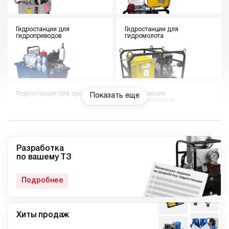
Гидростанции для
Гидростанции для
гидроприводов
гидромолота
Гидростанции для дровокола
Гидростанции
Показать еще
гидродомкратов
Разработка
по вашему ТЗ
Гидростанции для токарного
Мини гидростанции
станка
Подробнее
Хиты продаж
Малогабаритные
Компактные гидростанции