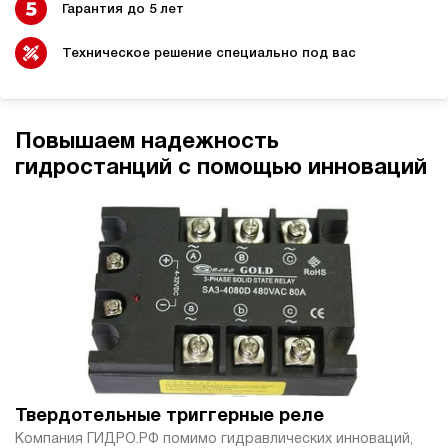
Гарантия до 5 лет
9
310
электрический
Техническое решение специально под вас
70
ручной
4.9
Повышаем надежность
Гидростанция НЭР-9И327Т
гидростанций с помощью инноваций
103 577 руб
Купить
9
320
электрический
70
ручной
3.7
Гидростанция НЭР-9И357Т
103 577 руб
Купить
9
Твердотельные триггерные реле
350
Компания ГИДРО.РФ помимо гидравлических инноваций,
электрический