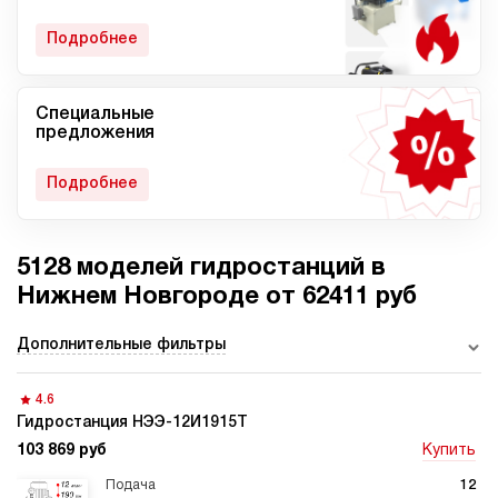
гидростанции
Подробнее
Специальные
Мобильные гидростанции
Гидростанции с ДВС
предложения
Подробнее
5128 моделей гидростанций в
Гидростанции с
Гидростанции высокого
пневмоприводом
давления c электроприводом
Нижнем Новгороде от 62411 руб
Дополнительные фильтры
4.6
Ручные гидростанции
Гидростанции с двумя
насосами
Гидростанция НЭЭ-12И1915Т
103 869 руб
Купить
12