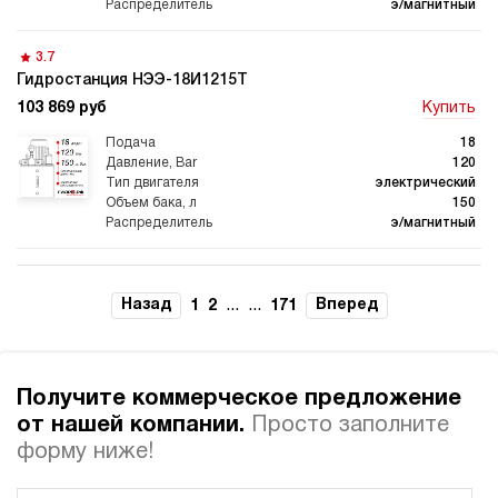
э/магнитный
3.7
Гидростанция НЭЭ-18И1215Т
103 869 руб
Купить
Гидростанции для
Гидравлический цилиндр с
промышленного
гидростанцией
оборудования
18
120
электрический
150
э/магнитный
Гидростанции 220 Вольт для
Гидростанции для шахт
подъемника
3.9
Гидростанция НЭЭ-18И1415Т
Назад
...
...
Вперед
1
2
171
103 869 руб
Купить
18
140
Гидростанции для смазки
Гидростанции для толкателей
Получите коммерческое предложение
электрический
150
от нашей компании.
Просто заполните
э/магнитный
форму ниже!
4.1