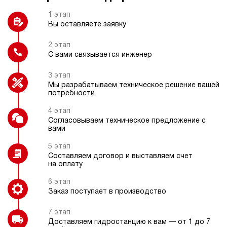
Блок управления 1-8
Взрывозащищенное электрическое
12
гидроинструментов
исполнение
1 этап
160
Вы оставляете заявку
электрический
200
ручной
2 этап
С вами связывается инженер
Гидравлический замок
Индикатор расхода
4.4
3 этап
Гидростанция НЭР-18И1020Т
Мы разрабатываем техническое решение вашей
104 823 руб
Купить
потребности
18
4 этап
100
Согласовываем техническое предложение с
Защитный каркас
электрический
вами
200
ручной
5 этап
Составляем договор и выставляем счет
на оплату
Хит продаж
5
Гидростанция НПР-3И102Т
6 этап
103 981 руб
118 538 руб
Купить
-14%
Заказ поступает в производство
3
7 этап
100
Доставляем гидростанцию к вам — от 1 до 7
пневматический