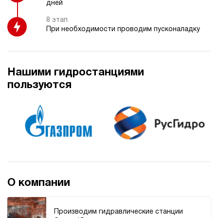
дней
20
ручной
8 этап
При необходимости проводим пусконаладку
3.5
Гидростанция НПР-3И122Т
103 981 руб
Купить
Нашими гидростанциями
3
пользуются
120
пневматический
20
ручной
Хит продаж
5
Гидростанция НПР-3И142Т
103 981 руб
119 578 руб
Купить
-15%
3
140
О компании
пневматический
20
ручной
Производим гидравлические станции