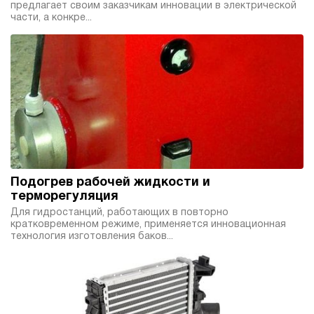
предлагает своим заказчикам инновации в электрической
70
части, а конкре...
ручной
3.4
Гидростанция НЭР-9И2910Т
103 996 руб
Купить
9
290
электрический
100
ручной
Подогрев рабочей жидкости и
4.9
терморегуляция
Гидростанция НЭР-12И2710Т
Для гидростанций, работающих в повторно
кратковременном режиме, применяется инновационная
103 996 руб
Купить
технология изготовления баков...
12
270
электрический
100
ручной