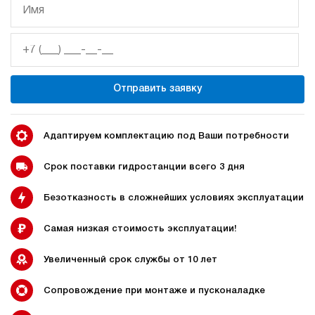
Гидростанция НЭЭ-23И1015Т
103 869 руб
Купить
23
100
электрический
Отправить заявку
150
э/магнитный
4.1
Адаптируем комплектацию под Ваши потребности
Гидростанция НЭР-9И307Т
103 577 руб
Купить
Срок поставки гидростанции всего 3 дня
9
Безотказность в сложнейших условиях эксплуатации
300
электрический
70
Самая низкая стоимость эксплуатации!
ручной
Увеличенный срок службы от 10 лет
4.2
Гидростанция НЭР-9И317Т
Сопровождение при монтаже и пусконаладке
103 577 руб
Купить