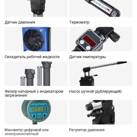
ручной
4.6
Гидростанция НЭР-9И1920Т
Датчик давления
Термометр
104 823 руб
Купить
9
190
электрический
200
Охладитель рабочей жидкости
Датчик температуры
ручной
4.4
Гидростанция НЭР-9И2020Т
104 823 руб
Купить
Фильтр напорный с индикатором
Насос ручной (дублирующий)
загрязнения
9
200
электрический
200
ручной
Манометр цифровой или
Регулятор давления
электроконтактный
4.3