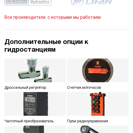
250
электрический
200
Все производители, с которыми мы работаем
ручной
3.7
Гидростанция НЭР-9И1620Т
Дополнительные опции к
104 823 руб
Купить
гидростанциям
9
160
электрический
200
ручной
Дроссельный регулятор
Счетчик моточасов
4.5
Гидростанция НЭР-9И1820Т
104 823 руб
Купить
9
180
Частотный преобразователь
Пульт радиоуправления
электрический
200