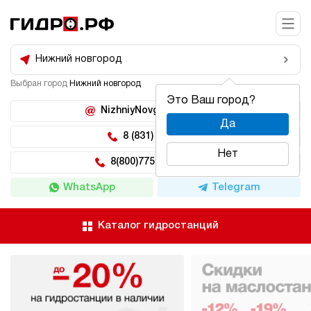
Нижний новгород
Выбран город
Нижний новгород
Это Ваш город?
NizhniyNovgorod@hidro.ru
Да
8 (831) 266-47-71
Нет
8(800)775-04-62 доб 5
WhatsApp
Telegram
Каталог гидростанций