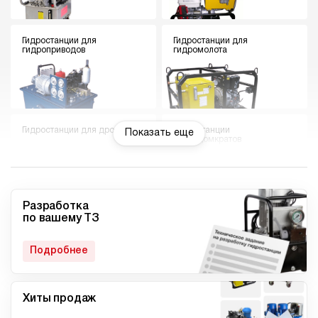
Гидростанции для
Гидростанции для
гидроприводов
гидромолота
Гидростанции для дровокола
Гидростанции
Показать еще
гидродомкратов
Разработка
по вашему ТЗ
Гидростанции для токарного
Мини гидростанции
станка
Подробнее
Хиты продаж
Малогабаритные
Компактные гидростанции