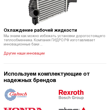
4.3
Гидростанция НЭР-12И2810Т
103 996 руб
Купить
12
280
Охлаждение рабочей жидкости
электрический
Мы знаем как можно избежать установки дорогостоящего
100
теплообменника. Компания ГИДРО.РФ изготавливает
ручной
инновационные баки ...
Другие наши инновации
3.4
Гидростанция НЭР-12И2910Т
103 996 руб
Купить
12
Используем комплектующие от
290
надежных брендов
электрический
100
ручной
4.4
Гидростанция НЭЭ-6И1020Т