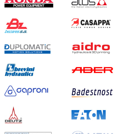
104 763 руб
Купить
6
100
электрический
200
э/магнитный
4.1
Гидростанция НЭЭ-6И1220Т
104 763 руб
Купить
6
120
электрический
200
э/магнитный
3.4
Гидростанция НЭР-6И2520Т
104 823 руб
Купить
6