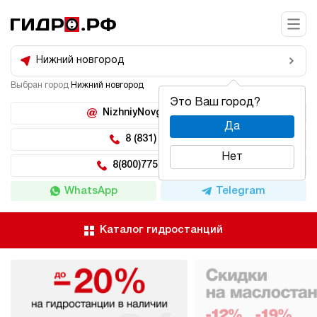
Нижний новгород
Выбран город
Нижний новгород
Это Ваш город?
NizhniyNovgorod@hidro.ru
Да
8 (831) 266-47-71
Нет
8(800)775-04-62 доб 5
WhatsApp
Telegram
Каталог гидростанций