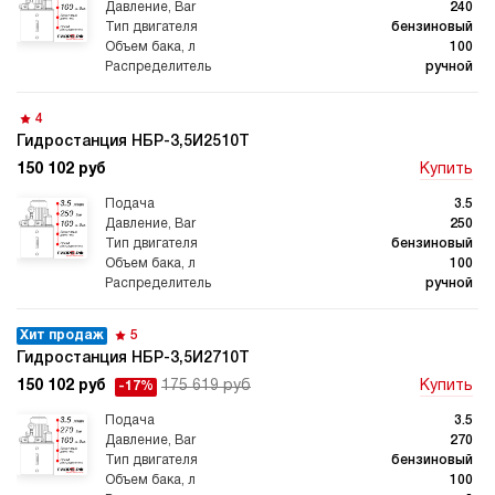
240
бензиновый
100
Автоматические
Домкрат 100 тонн с
гидростанции
гидростанцией
ручной
4
Гидростанция НБР-3,5И2510Т
150 102 руб
Купить
Гидростанция с домкратом
Гидростанции с домкратом
200 тонн
3.5
250
бензиновый
100
ручной
Гидростанции 220 Вольт
Гидростанции мощностью 5
Хит продаж
5
кВт
Гидростанция НБР-3,5И2710Т
150 102 руб
175 619 руб
Купить
-17%
3.5
270
бензиновый
Гидростанции для свай
Двухпоточные гидростанции
100