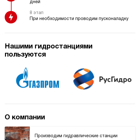
дней
100
ручной
8 этап
При необходимости проводим пусконаладку
4
Гидростанция НЭР-18И2210Т
152 253 руб
Купить
Нашими гидростанциями
18
пользуются
220
электрический
100
ручной
4
Гидростанция НЭР-18И2410Т
152 253 руб
Купить
18
240
О компании
электрический
100
ручной
Производим гидравлические станции