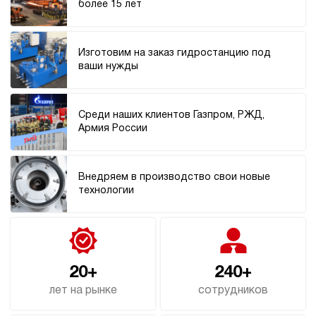
более 15 лет
3.5
Гидростанция НЭР-18И2510Т
152 253 руб
Купить
Изготовим на заказ гидростанцию под
ваши нужды
18
250
электрический
100
Среди наших клиентов Газпром, РЖД,
ручной
Армия России
3.8
Гидростанция НЭР-23И1610Т
Внедряем в производство свои новые
152 253 руб
Купить
технологии
23
160
электрический
100
ручной
20+
240+
лет на рынке
сотрудников