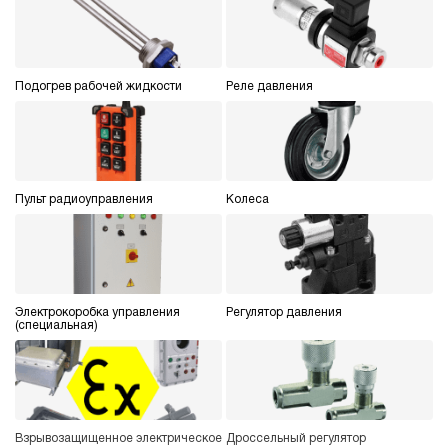
ручной
3
Гидростанция НПР-6И291Т
Подогрев рабочей жидкости
Реле давления
150 564 руб
Купить
6
290
пневматический
10
Пульт радиоуправления
Колеса
ручной
3.5
Гидростанция НПР-6И301Т
150 564 руб
Купить
Электрокоробка управления
Регулятор давления
6
(специальная)
300
пневматический
10
ручной
Взрывозащищенное электрическое
Дроссельный регулятор
3.6