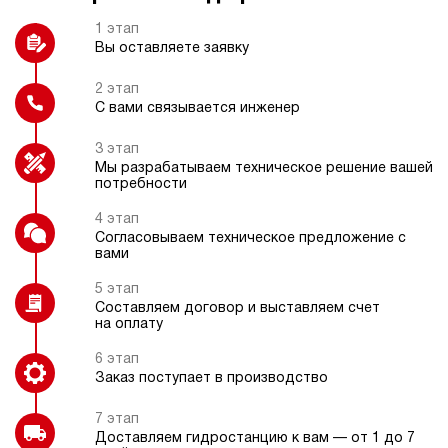
Термометр
Манометр цифровой или
6
электроконтактный
1 этап
350
Вы оставляете заявку
пневматический
10
ручной
2 этап
С вами связывается инженер
Блок управления 1-8
Регулятор расхода
4.3
гидроинструментов
3 этап
Гидростанция НЭР-18И2010Т
Мы разрабатываем техническое решение вашей
152 253 руб
Купить
потребности
18
4 этап
200
Согласовываем техническое предложение с
электрический
вами
Датчик температуры
100
ручной
5 этап
Составляем договор и выставляем счет
на оплату
4.3
Гидростанция НЭР-18И2110Т
6 этап
152 253 руб
Купить
Заказ поступает в производство
18
7 этап
210
Доставляем гидростанцию к вам — от 1 до 7
электрический