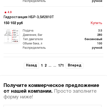
ручной
4.9
Гидростанция НБР-3,5И2810Т
150 102 руб
Купить
Гидростанции для
Гидравлический цилиндр с
промышленного
гидростанцией
оборудования
3.5
280
бензиновый
100
ручной
Гидростанции 220 Вольт для
Гидростанции для шахт
подъемника
4.2
Гидростанция НБР-3,5И2910Т
Назад
...
...
Вперед
1
2
171
150 102 руб
Купить
3.5
290
Гидростанции для смазки
Гидростанции для толкателей
Получите коммерческое предложение
бензиновый
100
от нашей компании.
Просто заполните
ручной
форму ниже!
4.5