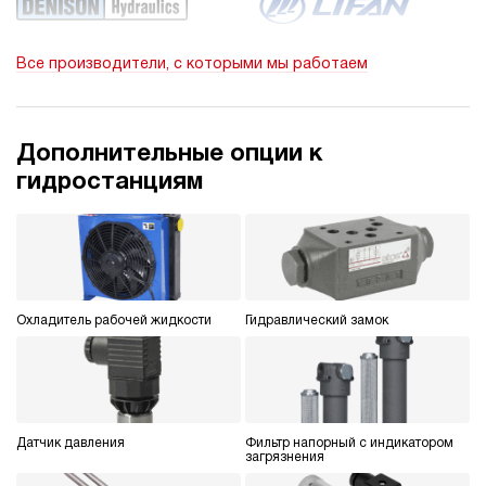
270
бензиновый
100
Все производители, с которыми мы работаем
ручной
3
Гидростанция НБР-5,5И2810Т
Дополнительные опции к
150 102 руб
Купить
гидростанциям
5.5
280
бензиновый
100
ручной
Охладитель рабочей жидкости
Гидравлический замок
4.1
Гидростанция НБР-5,5И2910Т
150 102 руб
Купить
5.5
290
Датчик давления
Фильтр напорный с индикатором
бензиновый
загрязнения
100