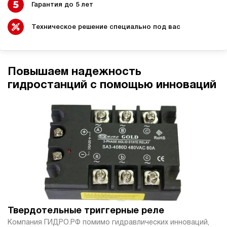
Гарантия до 5 лет
5.5
140
бензиновый
Техническое решение специально под вас
100
ручной
3.5
Повышаем надежность
Гидростанция НБР-5,5И1610Т
гидростанций с помощью инноваций
150 102 руб
Купить
5.5
160
бензиновый
100
ручной
4.8
Гидростанция НБР-5,5И1810Т
150 102 руб
Купить
5.5
Твердотельные триггерные реле
180
Компания ГИДРО.РФ помимо гидравлических инноваций,
бензиновый