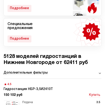
гидростанции
Подробнее
Специальные
Мобильные гидростанции
Гидростанции с ДВС
предложения
Подробнее
5128 моделей гидростанций в
Гидростанции с
Гидростанции высокого
пневмоприводом
давления c электроприводом
Нижнем Новгороде от 62411 руб
Дополнительные фильтры
4.5
Ручные гидростанции
Гидростанции с двумя
насосами
Гидростанция НБР-3,5И2410Т
150 102 руб
Купить
3.5