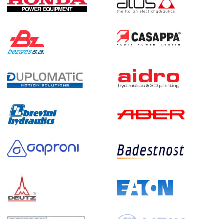
150 102 руб
Купить
5.5
240
бензиновый
100
ручной
3.9
Гидростанция НБР-5,5И2510Т
150 102 руб
Купить
5.5
250
бензиновый
100
ручной
4.8
Гидростанция НБР-5,5И2710Т
150 102 руб
Купить
5.5