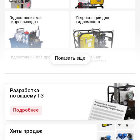
Гидростанции для
Гидростанции для
гидроприводов
гидромолота
Гидростанции для дровокола
Гидростанции
Показать еще
гидродомкратов
Разработка
по вашему ТЗ
Гидростанции для токарного
Мини гидростанции
станка
Подробнее
Хиты продаж
Малогабаритные
Компактные гидростанции