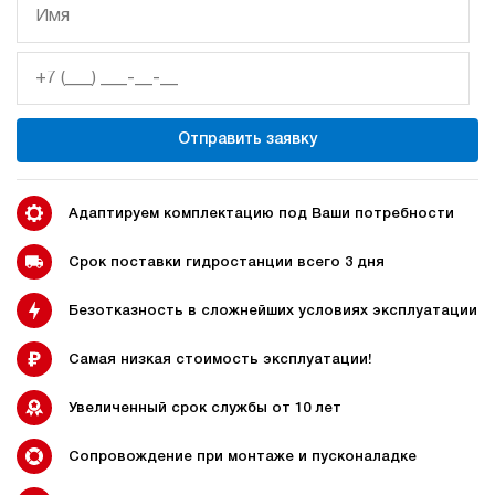
Гидростанция НБР-5,5И1010Т
150 102 руб
Купить
5.5
100
бензиновый
Отправить заявку
100
ручной
3.2
Адаптируем комплектацию под Ваши потребности
Гидростанция НБР-5,5И1210Т
150 102 руб
Купить
Срок поставки гидростанции всего 3 дня
5.5
Безотказность в сложнейших условиях эксплуатации
120
бензиновый
100
Самая низкая стоимость эксплуатации!
ручной
Увеличенный срок службы от 10 лет
4.2
Гидростанция НБР-5,5И1410Т
Сопровождение при монтаже и пусконаладке
150 102 руб
Купить