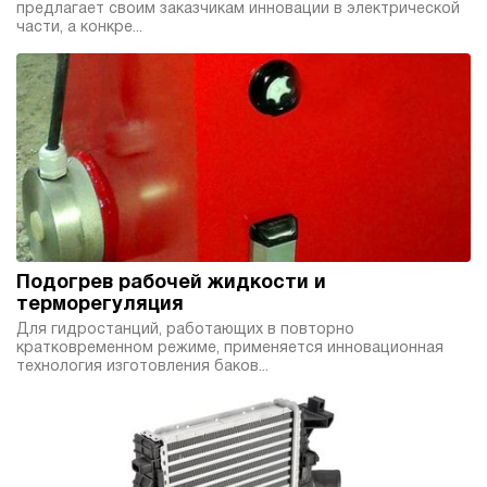
предлагает своим заказчикам инновации в электрической
100
части, а конкре...
ручной
3.3
Гидростанция НБР-5,5И1910Т
150 102 руб
Купить
5.5
190
бензиновый
100
ручной
Подогрев рабочей жидкости и
4.5
терморегуляция
Гидростанция НБР-5,5И2010Т
Для гидростанций, работающих в повторно
кратковременном режиме, применяется инновационная
150 102 руб
Купить
технология изготовления баков...
5.5
200
бензиновый
100
ручной