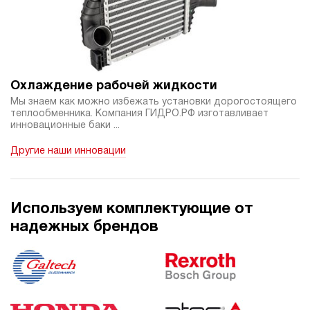
3.1
Гидростанция НБР-5,5И2110Т
150 102 руб
Купить
5.5
210
Охлаждение рабочей жидкости
бензиновый
Мы знаем как можно избежать установки дорогостоящего
100
теплообменника. Компания ГИДРО.РФ изготавливает
ручной
инновационные баки ...
Другие наши инновации
4.7
Гидростанция НБР-5,5И2210Т
150 102 руб
Купить
5.5
Используем комплектующие от
220
надежных брендов
бензиновый
100
ручной
4.7
Гидростанция НБР-5,5И2410Т