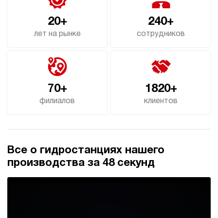
3.5
20+
240+
Гидростанция для пресса НЭР-23И294Т
187 639 руб
Купить
лет на рынке
сотрудников
23
290
электрический
40
ручной
70+
1820+
филиалов
клиентов
3.9
Гидростанция для пресса НЭР-23И2115Т
189 536 руб
Купить
23
Все о гидростанциях нашего
210
электрический
производства за 48 секунд
150
ручной
4.8
Гидростанция для пресса НЭР-23И2215Т