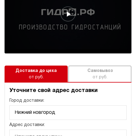
189 536 руб
Купить
23
220
электрический
150
ручной
3.5
Гидростанция для пресса НЭР-23И2415Т
189 536 руб
Купить
Доставка до цеха
Самовывоз
23
от руб.
от руб.
240
электрический
150
Уточните свой адрес доставки
ручной
Город доставки:
3.9
Гидростанция для пресса НЭР-23И2515Т
189 536 руб
Купить
Адрес доставки:
23