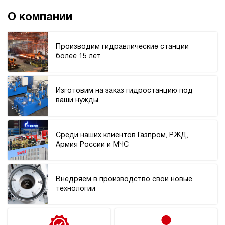
40
ручной
О компании
3.1
Производим гидравлические станции
Гидростанция для пресса НЭР-23И274Т
более 15 лет
187 639 руб
Купить
23
270
Изготовим на заказ гидростанцию под
электрический
ваши нужды
40
ручной
Среди наших клиентов Газпром, РЖД,
4.6
Армия России и МЧС
Гидростанция для пресса НЭР-23И284Т
187 639 руб
Купить
23
Внедряем в производство свои новые
280
технологии
электрический
40
ручной