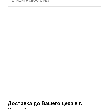
250
электрический
150
ручной
3.6
Гидростанция для пресса НЭР-32И1615Т
189 536 руб
Купить
32
160
электрический
150
ручной
3.1
Гидростанция для пресса НЭР-32И1815Т
189 536 руб
Купить
32
180
электрический
Доставка до Вашего цеха в
г.
150