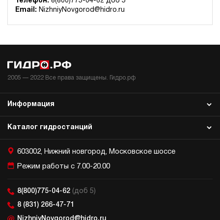
Телефон:
8(800)775-04-62 доб 5
Гидростанция для пресса НЭР-32И2115Т
Email:
NizhniyNovgorod@hidro.ru
189 536 руб
Купить
32
210
электрический
150
ручной
2005 —
2022
Все права защищены. Гидро.рф
4.6
Гидростанция для пресса НЭР-40И1615Т
Информация
189 536 руб
Купить
Каталог гидростанций
40
160
электрический
603002, Нижний новгород, Московское шоссе
150
ручной
Режим работы с 7.00-20.00
3.2
8(800)775-04-62
(доб 5)
Гидростанция для пресса НЭЭ-23И2110Т
8 (831) 266-47-71
190 260 руб
Купить
NizhniyNovgorod@hidro.ru