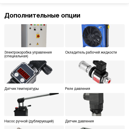
ручной
3.5
Дополнительные опции
Гидростанция для пресса НЭР-40И217Т
183 999 руб
Купить
40
210
электрический
70
Электрокоробка управления
Охладитель рабочей жидкости
(специальная)
ручной
3.4
Гидростанция для пресса НЭР-40И227Т
183 999 руб
Купить
Датчик температуры
Реле давления
40
220
электрический
70
ручной
Насос ручной (дублирующий)
Датчик давления
Хит продаж
5