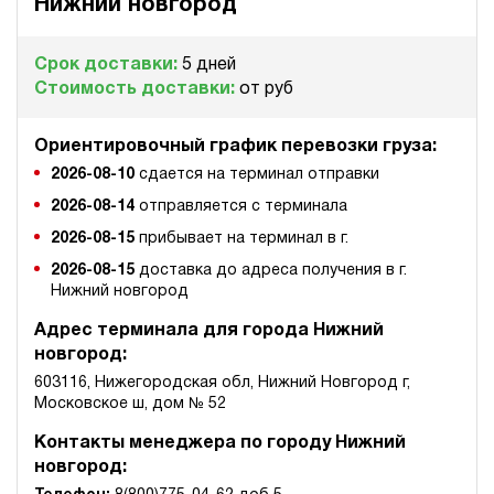
ручной
Нижний новгород
3.9
Срок доставки:
5 дней
Гидростанция для пресса НЭР-32И1915Т
Стоимость доставки:
от руб
189 536 руб
Купить
32
Ориентировочный график перевозки груза:
190
2026-08-10
сдается на терминал отправки
электрический
150
2026-08-14
отправляется с терминала
ручной
2026-08-15
прибывает на терминал в г.
3.8
2026-08-15
доставка до адреса получения в г.
Нижний новгород
Гидростанция для пресса НЭР-32И2015Т
189 536 руб
Купить
Адрес терминала для города Нижний
новгород:
32
200
603116, Нижегородская обл, Нижний Новгород г,
электрический
Московское ш, дом № 52
150
ручной
Контакты менеджера по городу Нижний
новгород:
3.9