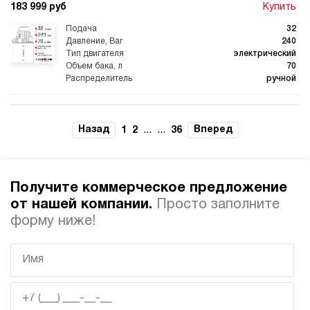
183 999 руб
Купить
32
240
электрический
70
ручной
3.1
Гидростанция для пресса НЭР-32И257Т
Назад
...
...
Вперед
1
2
36
183 999 руб
Купить
32
250
Получите коммерческое предложение
электрический
70
от нашей компании.
Просто заполните
ручной
форму ниже!
3.9
Гидростанция для пресса НЭР-40И187Т
183 999 руб
Купить
40