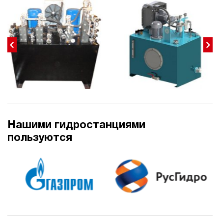
18
270
электрический
40
ручной
3.5
Гидростанция для пресса НЭР-18И284Т
187 639 руб
Купить
18
280
электрический
Нашими гидростанциями
40
пользуются
ручной
4
Гидростанция для пресса НЭР-18И294Т
187 639 руб
Купить
18
290
электрический