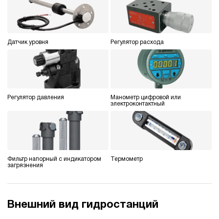
Гидростанция для пресса НЭР-40И247Т
186 765 руб
216 647 руб
Купить
-16%
40
Датчик уровня
Регулятор расхода
240
электрический
70
ручной
3.4
Регулятор давления
Манометр цифровой или
Гидростанция для пресса НЭР-40И257Т
электроконтактный
186 765 руб
Купить
40
250
электрический
70
Фильтр напорный с индикатором
Термометр
ручной
загрязнения
3.7
Гидростанция для пресса НЭР-18И274Т
Внешний вид гидростанций
187 639 руб
Купить