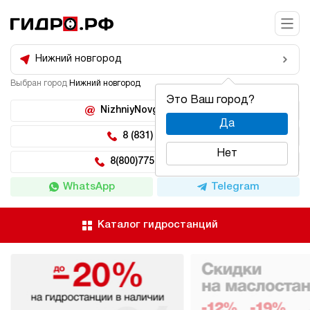
Нижний новгород
Выбран город
Нижний новгород
Это Ваш город?
NizhniyNovgorod@hidro.ru
Да
8 (831) 266-47-71
Нет
8(800)775-04-62 доб 5
WhatsApp
Telegram
Каталог гидростанций