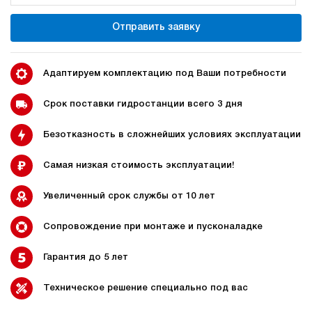
180
электрический
Отправить заявку
70
ручной
3.6
Адаптируем комплектацию под Ваши потребности
Гидростанция для пресса НЭР-40И197Т
183 999 руб
Купить
Срок поставки гидростанции всего 3 дня
40
Безотказность в сложнейших условиях эксплуатации
190
электрический
70
Самая низкая стоимость эксплуатации!
ручной
Увеличенный срок службы от 10 лет
4.1
Гидростанция для пресса НЭР-40И207Т
Сопровождение при монтаже и пусконаладке
183 999 руб
Купить
Гарантия до 5 лет
40
200
электрический
Техническое решение специально под вас
70