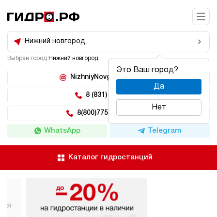
Нижний новгород
Выбран город
Нижний новгород
Это Ваш город?
NizhniyNovgorod@hidro.ru
Да
8 (831) 266-47-71
Нет
8(800)775-04-62 доб 5
WhatsApp
Telegram
Каталог гидростанций