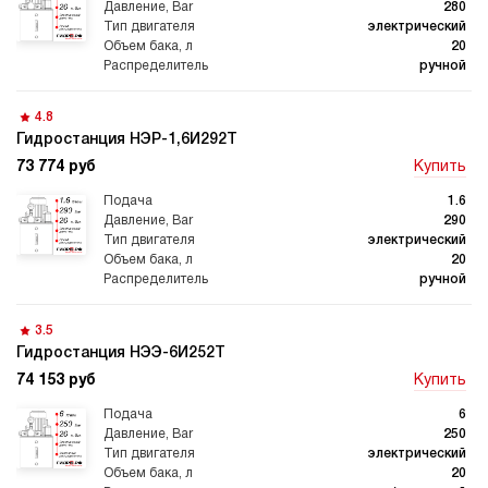
280
электрический
20
Автоматические
Домкрат 100 тонн с
гидростанции
гидростанцией
ручной
4.8
Гидростанция НЭР-1,6И292Т
73 774 руб
Купить
Гидростанция с домкратом
Гидростанции с домкратом
200 тонн
1.6
290
электрический
20
ручной
Гидростанции 220 Вольт
Гидростанции мощностью 5
3.5
кВт
Гидростанция НЭЭ-6И252Т
74 153 руб
Купить
6
250
электрический
Гидростанции для свай
Двухпоточные гидростанции
20