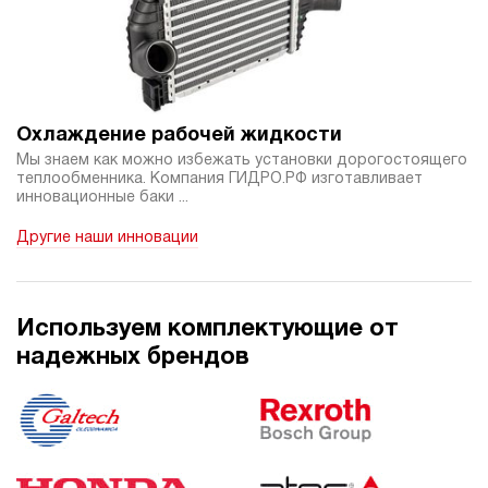
4.5
Гидростанция НЭЭ-3И281Т
74 109 руб
Купить
3
280
Охлаждение рабочей жидкости
электрический
Мы знаем как можно избежать установки дорогостоящего
10
теплообменника. Компания ГИДРО.РФ изготавливает
э/магнитный
инновационные баки ...
Другие наши инновации
3.5
Гидростанция НЭЭ-3И291Т
74 109 руб
Купить
3
Используем комплектующие от
290
надежных брендов
электрический
10
э/магнитный
4.8
Гидростанция НЭЭ-4,5И271Т