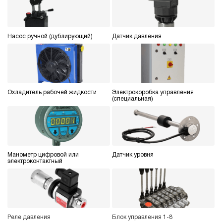
ручной
4.4
Гидростанция НЭР-3И144Т
Насос ручной (дублирующий)
Датчик давления
75 153 руб
Купить
3
140
электрический
40
Охладитель рабочей жидкости
Электрокоробка управления
(специальная)
ручной
Хит продаж
5
Гидростанция НЭР-3И164Т
75 153 руб
86 426 руб
Купить
-15%
Манометр цифровой или
Датчик уровня
3
электроконтактный
160
электрический
40
ручной
Реле давления
Блок управления 1-8
3