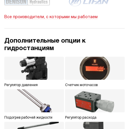
290
электрический
10
Все производители, с которыми мы работаем
э/магнитный
Хит продаж
5
Гидростанция НЭР-3И104Т
Дополнительные опции к
75 153 руб
90 184 руб
Купить
-20%
гидростанциям
3
100
электрический
40
ручной
Регулятор давления
Счетчик моточасов
Хит продаж
5
Гидростанция НЭР-3И124Т
75 153 руб
86 426 руб
Купить
-15%
3
120
Подогрев рабочей жидкости
Регулятор расхода
электрический
40