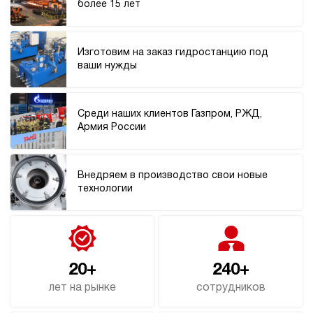
более 15 лет
3
Гидростанция НЭР-1,6И184Т
75 153 руб
Купить
Изготовим на заказ гидростанцию под
ваши нужды
1.6
180
электрический
40
Среди наших клиентов Газпром, РЖД,
ручной
Армия России
3.3
Гидростанция НЭР-1,6И194Т
Внедряем в производство свои новые
75 153 руб
Купить
технологии
1.6
190
электрический
40
ручной
20+
240+
лет на рынке
сотрудников