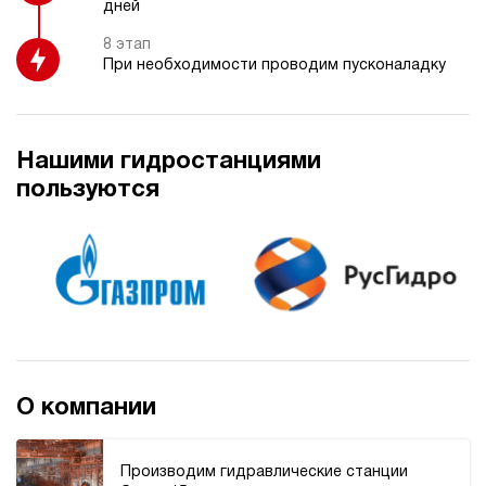
дней
70
ручной
8 этап
При необходимости проводим пусконаладку
3
Гидростанция НЭР-6И104Т
75 153 руб
Купить
Нашими гидростанциями
6
пользуются
100
электрический
40
ручной
4.8
Гидростанция НЭР-6И124Т
75 153 руб
Купить
6
120
О компании
электрический
40
ручной
Производим гидравлические станции