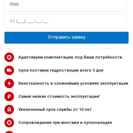
Гидростанция НЭЭ-9И192Т
74 153 руб
Купить
9
190
электрический
Отправить заявку
20
э/магнитный
4.4
Адаптируем комплектацию под Ваши потребности
Гидростанция НЭЭ-9И202Т
74 153 руб
Купить
Срок поставки гидростанции всего 3 дня
9
Безотказность в сложнейших условиях эксплуатации
200
электрический
20
Самая низкая стоимость эксплуатации!
э/магнитный
Увеличенный срок службы от 10 лет
Хит продаж
5
Гидростанция НЭР-1,6И104Т
Сопровождение при монтаже и пусконаладке
74 153 руб
87 501 руб
Купить
-18%