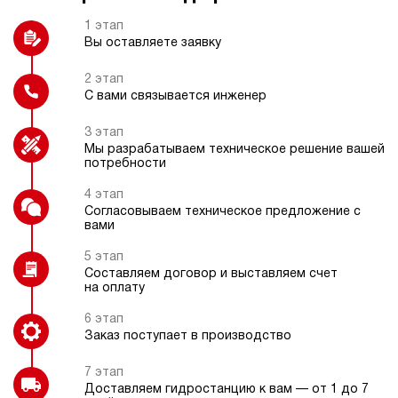
3
1 этап
Защитный каркас
Пульт радиоуправления
200
Вы оставляете заявку
электрический
70
ручной
2 этап
С вами связывается инженер
3.2
Дроссельный регулятор
Термометр
3 этап
Гидростанция НЭР-3И217Т
Мы разрабатываем техническое решение вашей
75 153 руб
Купить
потребности
3
4 этап
210
Согласовываем техническое предложение с
электрический
вами
Датчик температуры
70
ручной
5 этап
Составляем договор и выставляем счет
на оплату
3.8
Гидростанция НЭР-3И227Т
6 этап
75 153 руб
Купить
Заказ поступает в производство
3
7 этап
220
Доставляем гидростанцию к вам — от 1 до 7
электрический