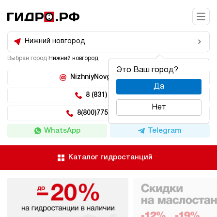
Нижний новгород
Выбран город
Нижний новгород
Это Ваш город?
NizhniyNovgorod@hidro.ru
Да
8 (831) 266-47-71
Нет
8(800)775-04-62 доб 5
WhatsApp
Telegram
Каталог гидростанций