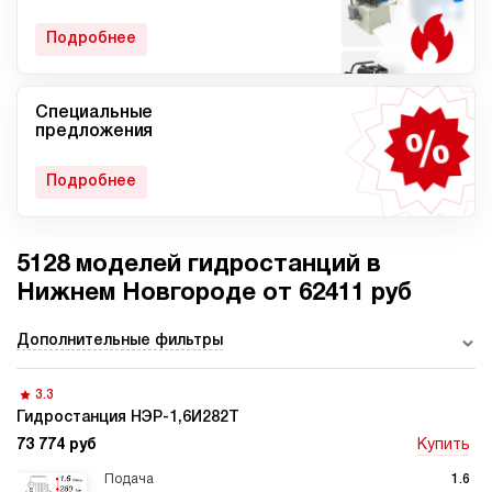
гидростанции
Подробнее
Специальные
Мобильные гидростанции
Гидростанции с ДВС
предложения
Подробнее
5128 моделей гидростанций в
Гидростанции с
Гидростанции высокого
пневмоприводом
давления c электроприводом
Нижнем Новгороде от 62411 руб
Дополнительные фильтры
3.3
Ручные гидростанции
Гидростанции с двумя
насосами
Гидростанция НЭР-1,6И282Т
73 774 руб
Купить
1.6