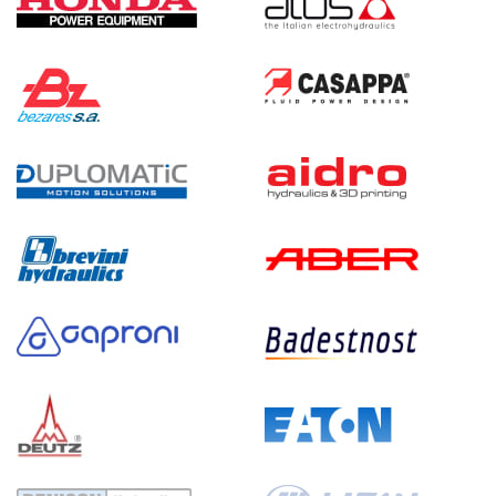
74 941 руб
Купить
4.5
270
электрический
10
э/магнитный
3.8
Гидростанция НЭЭ-4,5И281Т
74 941 руб
Купить
4.5
280
электрический
10
э/магнитный
3.3
Гидростанция НЭЭ-4,5И291Т
74 941 руб
Купить
4.5