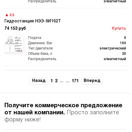
э/магнитный
3.5
Гидростанция НЭЭ-9И162Т
74 153 руб
Купить
Гидростанции для
Гидравлический цилиндр с
промышленного
гидростанцией
оборудования
9
160
электрический
20
э/магнитный
Гидростанции 220 Вольт для
Гидростанции для шахт
подъемника
4.4
Гидростанция НЭЭ-9И182Т
Назад
...
...
Вперед
1
2
171
74 153 руб
Купить
9
180
Гидростанции для смазки
Гидростанции для толкателей
Получите коммерческое предложение
электрический
20
от нашей компании.
Просто заполните
э/магнитный
форму ниже!
3.7