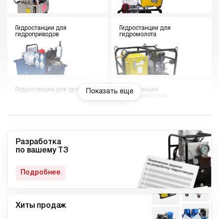
Гидростанции для
Гидростанции для
гидроприводов
гидромолота
Гидростанции для дровокола
Гидростанции
Показать еще
гидродомкратов
Разработка
по вашему ТЗ
Гидростанции для токарного
Мини гидростанции
станка
Подробнее
Хиты продаж
Малогабаритные
Компактные гидростанции