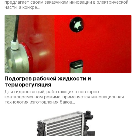
предлагает своим заказчикам инновации в электрической
40
части, а конкре...
ручной
4.2
Гидростанция НЭР-1,6И164Т
74 153 руб
Купить
1.6
160
электрический
40
ручной
Подогрев рабочей жидкости и
4.3
терморегуляция
Гидростанция НЭЭ-3И271Т
Для гидростанций, работающих в повторно
кратковременном режиме, применяется инновационная
74 109 руб
Купить
технология изготовления баков...
3
270
электрический
10
э/магнитный