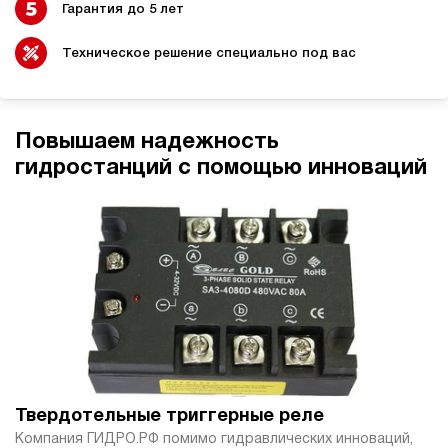
Гарантия до 5 лет
1.6
100
электрический
Техническое решение специально под вас
40
ручной
3.7
Повышаем надежность
Гидростанция НЭР-1,6И124Т
гидростанций с помощью инноваций
74 153 руб
Купить
1.6
120
электрический
40
ручной
3.8
Гидростанция НЭР-1,6И144Т
74 153 руб
Купить
1.6
Твердотельные триггерные реле
140
Компания ГИДРО.РФ помимо гидравлических инноваций,
электрический