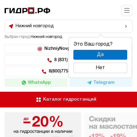
Нижний новгород
Выбран город
Нижний новгород
Это Ваш город?
NizhniyNovgorod@hidro.ru
Да
8 (831) 266-47-71
Нет
8(800)775-04-62 доб 5
WhatsApp
Telegram
Каталог гидростанций