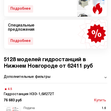
гидростанции
Подробнее
Специальные
Мобильные гидростанции
Гидростанции с ДВС
предложения
Подробнее
5128 моделей гидростанций в
Гидростанции с
Гидростанции высокого
пневмоприводом
давления c электроприводом
Нижнем Новгороде от 62411 руб
Дополнительные фильтры
4.5
Ручные гидростанции
Гидростанции с двумя
насосами
Гидростанция НЭЭ-1,6И272Т
76 683 руб
Купить
1.6