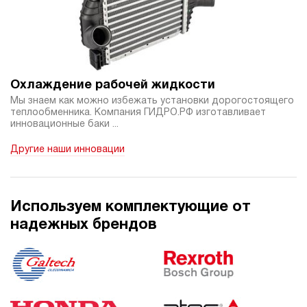
3.4
Гидростанция НЭР-6И224Т
77 348 руб
Купить
6
220
Охлаждение рабочей жидкости
электрический
Мы знаем как можно избежать установки дорогостоящего
40
теплообменника. Компания ГИДРО.РФ изготавливает
ручной
инновационные баки ...
Другие наши инновации
3.2
Гидростанция НЭР-6И244Т
77 348 руб
Купить
6
Используем комплектующие от
240
надежных брендов
электрический
40
ручной
3.3
Гидростанция НЭР-9И124Т