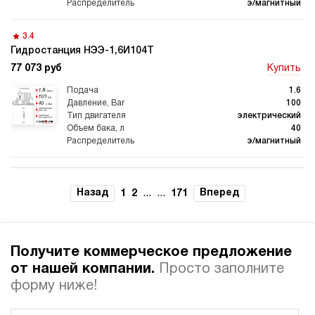
э/магнитный
3.4
Гидростанция НЭЭ-1,6И104Т
77 073 руб
Купить
Гидростанции для
Гидравлический цилиндр с
промышленного
гидростанцией
оборудования
1.6
100
электрический
40
э/магнитный
Гидростанции 220 Вольт для
Гидростанции для шахт
подъемника
3.4
Гидростанция НЭЭ-1,6И124Т
Назад
...
...
Вперед
1
2
171
77 073 руб
Купить
1.6
120
Гидростанции для смазки
Гидростанции для толкателей
Получите коммерческое предложение
электрический
40
от нашей компании.
Просто заполните
э/магнитный
форму ниже!
3.1