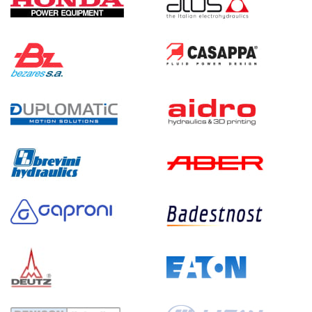
77 348 руб
Купить
9
120
электрический
40
ручной
3.6
Гидростанция НЭР-9И144Т
77 348 руб
Купить
9
140
электрический
40
ручной
3.8
Гидростанция НЭР-12И104Т
77 348 руб
Купить
12