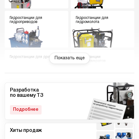
Гидростанции для
Гидростанции для
гидроприводов
гидромолота
Гидростанции для дровокола
Гидростанции
Показать еще
гидродомкратов
Разработка
по вашему ТЗ
Гидростанции для токарного
Мини гидростанции
станка
Подробнее
Хиты продаж
Малогабаритные
Компактные гидростанции