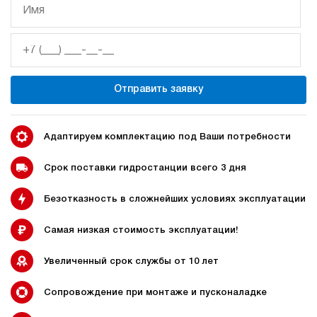
Гидростанция НЭЭ-1,6И144Т
77 073 руб
Купить
1.6
140
электрический
Отправить заявку
40
э/магнитный
4.7
Адаптируем комплектацию под Ваши потребности
Гидростанция НЭЭ-1,6И164Т
77 073 руб
Купить
Срок поставки гидростанции всего 3 дня
1.6
Безотказность в сложнейших условиях эксплуатации
160
электрический
40
Самая низкая стоимость эксплуатации!
э/магнитный
Увеличенный срок службы от 10 лет
4.6
Гидростанция НЭР-6И164Т
Сопровождение при монтаже и пусконаладке
77 348 руб
Купить