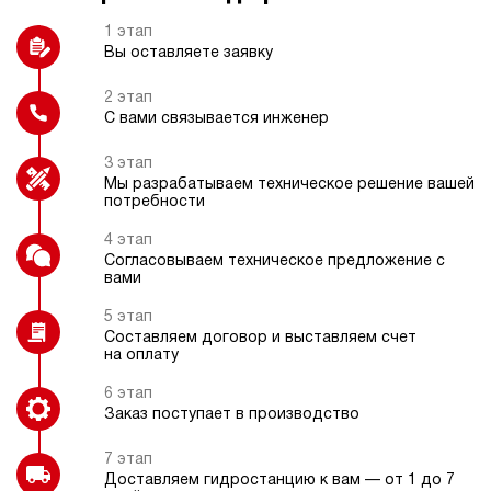
3
1 этап
140
Вы оставляете заявку
электрический
40
э/магнитный
2 этап
С вами связывается инженер
Манометр цифровой или
Электрокоробка управления
электроконтактный
(специальная)
4
3 этап
Гидростанция НЭЭ-3И164Т
Мы разрабатываем техническое решение вашей
78 113 руб
Купить
потребности
3
4 этап
160
Взрывозащищенное электрическое
Согласовываем техническое предложение с
исполнение
электрический
вами
40
э/магнитный
5 этап
Составляем договор и выставляем счет
на оплату
4.6
Гидростанция НЭЭ-3И184Т
6 этап
78 113 руб
Купить
Заказ поступает в производство
3
7 этап
180
Доставляем гидростанцию к вам — от 1 до 7
электрический