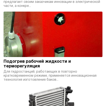
предлагает своим заказчикам инновации в электрической
40
части, а конкре...
ручной
4.3
Гидростанция НЭР-6И204Т
77 348 руб
Купить
6
200
электрический
40
ручной
Подогрев рабочей жидкости и
3.8
терморегуляция
Гидростанция НЭР-6И214Т
Для гидростанций, работающих в повторно
кратковременном режиме, применяется инновационная
77 348 руб
Купить
технология изготовления баков...
6
210
электрический
40
ручной