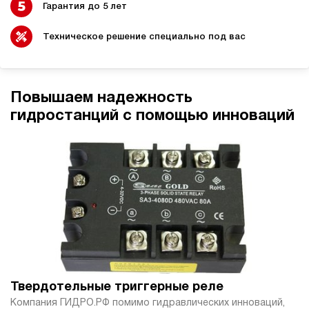
Гарантия до 5 лет
6
160
электрический
Техническое решение специально под вас
40
ручной
4
Повышаем надежность
Гидростанция НЭР-6И184Т
гидростанций с помощью инноваций
77 348 руб
Купить
6
180
электрический
40
ручной
3.3
Гидростанция НЭР-6И194Т
77 348 руб
Купить
6
Твердотельные триггерные реле
190
Компания ГИДРО.РФ помимо гидравлических инноваций,
электрический