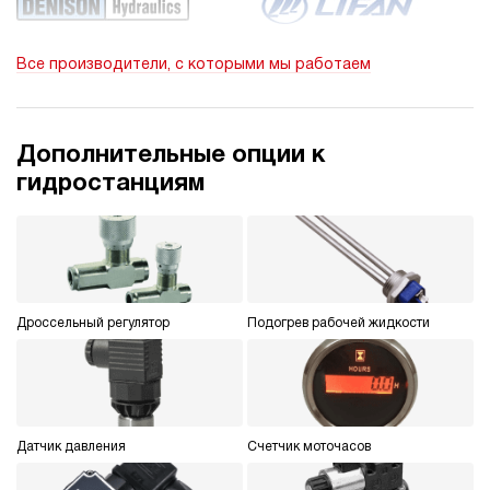
100
электрический
40
Все производители, с которыми мы работаем
ручной
4.9
Гидростанция НЭР-4,5И214Т
Дополнительные опции к
77 348 руб
Купить
гидростанциям
4.5
210
электрический
40
ручной
Дроссельный регулятор
Подогрев рабочей жидкости
4.6
Гидростанция НЭР-4,5И224Т
77 348 руб
Купить
4.5
220
Датчик давления
Счетчик моточасов
электрический
40