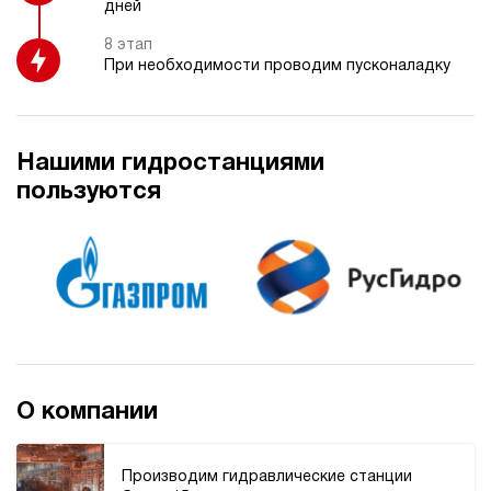
дней
40
э/магнитный
8 этап
При необходимости проводим пусконаладку
4.5
Гидростанция НЭЭ-3И194Т
78 113 руб
Купить
Нашими гидростанциями
3
пользуются
190
электрический
40
э/магнитный
3.9
Гидростанция НЭЭ-3И207Т
78 113 руб
Купить
3
200
О компании
электрический
70
э/магнитный
Производим гидравлические станции