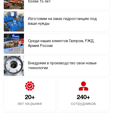
более 15 лет
3.6
Гидростанция НЭЭ-3И217Т
78 113 руб
Купить
Изготовим на заказ гидростанцию под
ваши нужды
3
210
электрический
70
Среди наших клиентов Газпром, РЖД,
э/магнитный
Армия России
4.6
Гидростанция НЭЭ-3И227Т
Внедряем в производство свои новые
78 113 руб
Купить
технологии
3
220
электрический
70
э/магнитный
20+
240+
лет на рынке
сотрудников