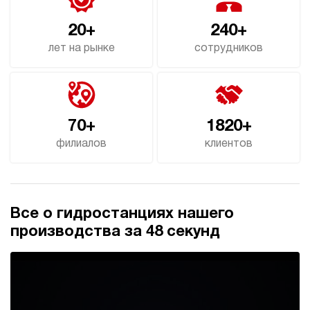
4
20+
240+
Гидростанция для пресса НЭЭ-23И3520Т
244 819 руб
Купить
лет на рынке
сотрудников
23
350
электрический
200
э/магнитный
70+
1820+
филиалов
клиентов
3.2
Гидростанция для пресса НЭР-32И3025Т
245 492 руб
Купить
32
Все о гидростанциях нашего
300
электрический
производства за 48 секунд
250
ручной
4.1
Гидростанция для пресса НЭР-32И3125Т