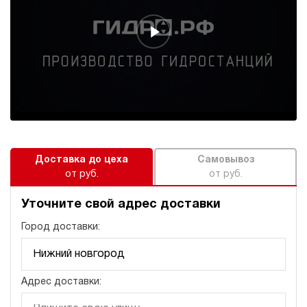
245 492 руб
Купить
32
310
электрический
250
ручной
3.1
Гидростанция для пресса НЭР-32И3225Т
245 492 руб
Купить
Доставка до цеха
Самовывоз
32
от руб.
от руб.
320
электрический
250
Уточните свой адрес доставки
ручной
Город доставки:
4.1
Гидростанция для пресса НЭР-32И3525Т
245 492 руб
Купить
Адрес доставки:
32