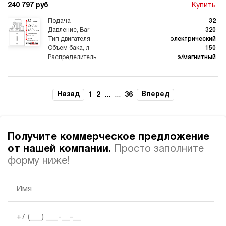
240 797 руб
Купить
32
320
электрический
150
э/магнитный
3.3
Гидростанция для пресса НЭЭ-32И3515Т
Назад
...
...
Вперед
1
2
36
240 797 руб
Купить
32
350
Получите коммерческое предложение
электрический
150
от нашей компании.
Просто заполните
э/магнитный
форму ниже!
3.4
Гидростанция для пресса НЭЭ-48И2415Т
242 625 руб
Купить
48