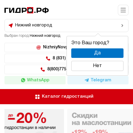
Нижний новгород
Выбран город
Нижний новгород
Это Ваш город?
NizhniyNovgorod@hidro.ru
Да
8 (831) 266-47-71
Нет
8(800)775-04-62 доб 5
WhatsApp
Telegram
Каталог гидростанций