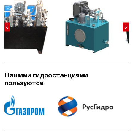
40
270
электрический
250
э/магнитный
4.1
Гидростанция для пресса НЭЭ-40И2825Т
243 715 руб
Купить
40
280
электрический
Нашими гидростанциями
250
пользуются
э/магнитный
4.5
Гидростанция для пресса НЭЭ-23И3020Т
244 819 руб
Купить
23
300
электрический