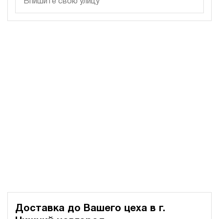
350
электрический
250
ручной
4.3
Гидростанция для пресса НЭР-48И2425Т
246 084 руб
Купить
48
240
электрический
250
ручной
3.6
Гидростанция для пресса НЭР-48И2525Т
246 084 руб
Купить
48
250
электрический
Доставка до Вашего цеха в
г.
250