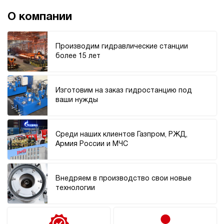
200
э/магнитный
О компании
3.1
Производим гидравлические станции
Гидростанция для пресса НЭЭ-23И3120Т
более 15 лет
244 819 руб
Купить
23
310
Изготовим на заказ гидростанцию под
электрический
ваши нужды
200
э/магнитный
Среди наших клиентов Газпром, РЖД,
4.3
Армия России и МЧС
Гидростанция для пресса НЭЭ-23И3220Т
244 819 руб
Купить
23
Внедряем в производство свои новые
320
технологии
электрический
200
э/магнитный