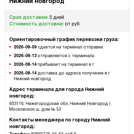
ручной
Нижний новгород
3.2
Срок доставки:
5 дней
Гидростанция для пресса НЭЭ-32И3020Т
Стоимость доставки:
от руб
247 833 руб
Купить
32
Ориентировочный график перевозки груза:
300
2026-08-09
сдается на терминал отправки
электрический
200
2026-08-13
отправляется с терминала
э/магнитный
2026-08-14
прибывает на терминал в г.
4.5
2026-08-14
доставка до адреса получения в г.
Нижний новгород
Гидростанция для пресса НЭЭ-32И3120Т
247 833 руб
Купить
Адрес терминала для города Нижний
новгород:
32
310
603116, Нижегородская обл, Нижний Новгород г,
электрический
Московское ш, дом № 52
200
э/магнитный
Контакты менеджера по городу Нижний
новгород:
3.2