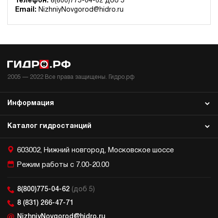
Телефон:
8(800)775-04-62 доб 5
Гидростанция для пресса НЭЭ-32И3220Т
Email:
NizhniyNovgorod@hidro.ru
247 833 руб
Купить
32
320
электрический
200
э/магнитный
2005 —
2022
Все права защищены. Гидро.рф
3.4
Гидростанция для пресса НЭЭ-32И3520Т
Информация
247 833 руб
Купить
Каталог гидростанций
32
350
электрический
603002, Нижний новгород, Московское шоссе
200
э/магнитный
Режим работы с 7.00-20.00
3.7
8(800)775-04-62
(доб 5)
Гидростанция для пресса НЭЭ-48И2420Т
8 (831) 266-47-71
249 006 руб
Купить
NizhniyNovgorod@hidro.ru