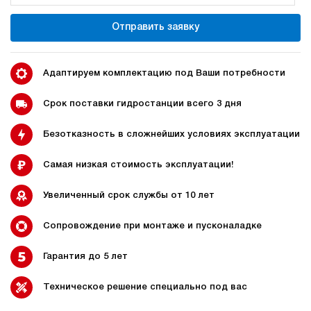
240
электрический
Отправить заявку
150
э/магнитный
4.7
Адаптируем комплектацию под Ваши потребности
Гидростанция для пресса НЭЭ-48И2515Т
242 625 руб
Купить
Срок поставки гидростанции всего 3 дня
48
Безотказность в сложнейших условиях эксплуатации
250
электрический
150
Самая низкая стоимость эксплуатации!
э/магнитный
Увеличенный срок службы от 10 лет
4.3
Гидростанция для пресса НЭР-23И3025Т
Сопровождение при монтаже и пусконаладке
242 588 руб
Купить
Гарантия до 5 лет
23
300
электрический
Техническое решение специально под вас
250