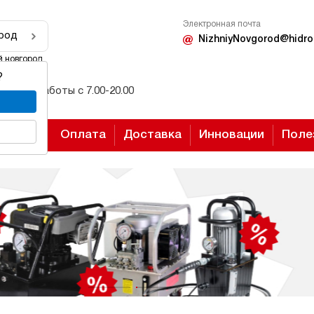
Электронная почта
род
NizhniyNovgorod@hidro
 новгород
?
Режим работы с 7.00-20.00
Оплата
Доставка
Инновации
Поле