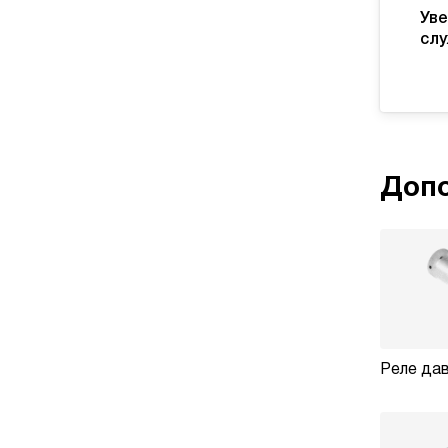
Уве
слу
Допо
Реле дав