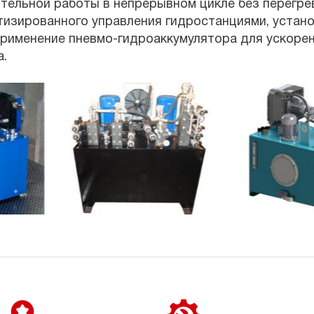
тельной работы в непрерывном цикле без перегре
изированного управления гидростанциями, устано
рименение пневмо-гидроаккумулятора для ускоре
.