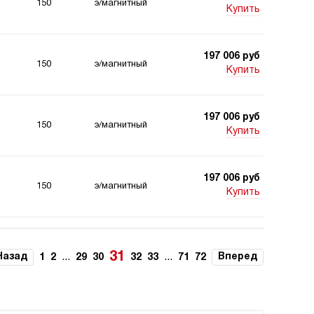
150
э/магнитный
Купить
197 006 руб
150
э/магнитный
Купить
197 006 руб
150
э/магнитный
Купить
197 006 руб
150
э/магнитный
Купить
197 006 руб
150
э/магнитный
Купить
31
Назад
...
...
Вперед
1
2
29
30
32
33
71
72
198 205 руб
150
ручной