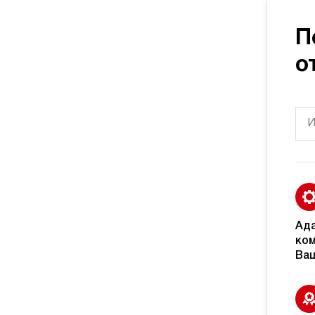
П
о
Ад
ком
Ваш