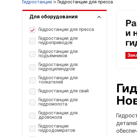
Гидростанции
Гидростанции для пресса
Для оборудования
Гидростанции для пресса
Гидростанции для
гидроприводов
Гидростанции для
подъёмников
Гидростанции для
гидроцилиндров
Гидростанции для
толкателей
Гид
Гидростанции для свай
Но
Гидростанции для
гидромолота
Гидростанции для
Гидрост
дровокола
деталей
Гидростанции
гидродомкратов
обеспеч