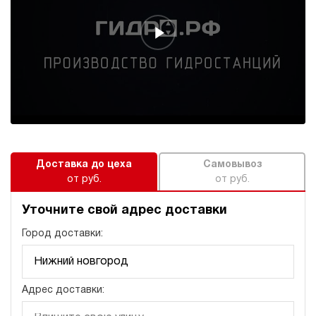
602 120 руб
Купить
40
350
электрический
250
э/магнитный
4.5
Гидростанция для пресса НЭЭ-23И4015Т
607 695 руб
Купить
Доставка до цеха
Самовывоз
23
от руб.
от руб.
400
электрический
150
Уточните свой адрес доставки
э/магнитный
Город доставки:
3
Гидростанция для пресса НЭЭ-23И4020Т
615 726 руб
Купить
Адрес доставки:
23