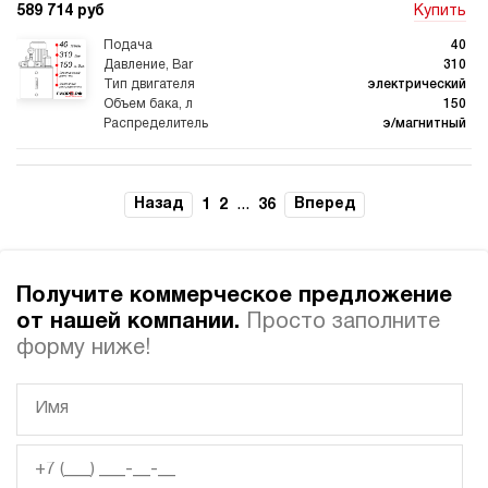
589 714 руб
Купить
40
310
электрический
150
э/магнитный
4.9
Гидростанция для пресса НЭЭ-40И3215Т
Назад
...
Вперед
1
2
36
589 714 руб
Купить
40
320
Получите коммерческое предложение
электрический
150
от нашей компании.
Просто заполните
э/магнитный
форму ниже!
4.6
Гидростанция для пресса НЭЭ-40И3515Т
589 714 руб
Купить
40