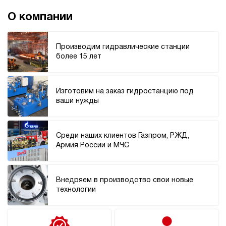
200
э/магнитный
О компании
3.6
Производим гидравлические станции
Гидростанция для пресса НЭЭ-40И3520Т
более 15 лет
596 862 руб
Купить
40
350
Изготовим на заказ гидростанцию под
электрический
ваши нужды
200
э/магнитный
Среди наших клиентов Газпром, РЖД,
3.1
Армия России и МЧС
Гидростанция для пресса НЭЭ-40И3025Т
602 120 руб
Купить
40
Внедряем в производство свои новые
300
технологии
электрический
250
э/магнитный