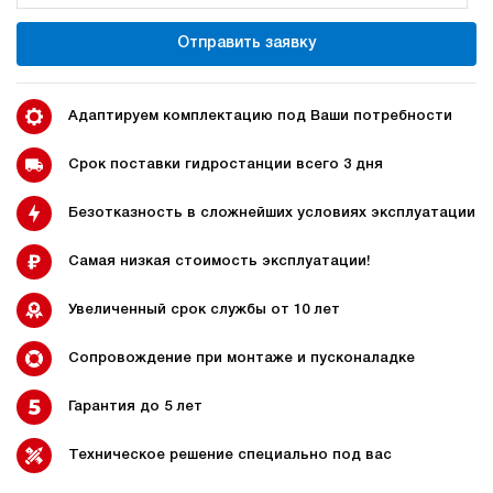
350
электрический
Отправить заявку
150
э/магнитный
3.7
Адаптируем комплектацию под Ваши потребности
Гидростанция для пресса НЭР-44И5025Т
591 681 руб
Купить
Срок поставки гидростанции всего 3 дня
44
Безотказность в сложнейших условиях эксплуатации
500
электрический
250
Самая низкая стоимость эксплуатации!
ручной
Увеличенный срок службы от 10 лет
4.3
Гидростанция для пресса НЭЭ-40И2925Т
Сопровождение при монтаже и пусконаладке
593 826 руб
Купить
Гарантия до 5 лет
40
290
электрический
Техническое решение специально под вас
250