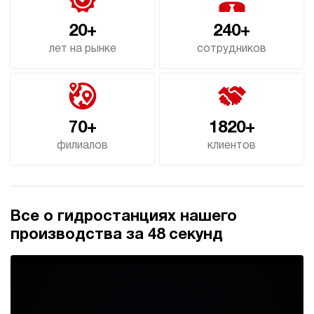
4.8
20+
240+
Гидростанция для пресса НЭЭ-40И3125Т
602 120 руб
Купить
лет на рынке
сотрудников
40
310
электрический
250
э/магнитный
70+
1820+
филиалов
клиентов
3.6
Гидростанция для пресса НЭЭ-40И3225Т
602 120 руб
Купить
40
Все о гидростанциях нашего
320
электрический
производства за 48 секунд
250
э/магнитный
4.1
Гидростанция для пресса НЭЭ-40И3525Т