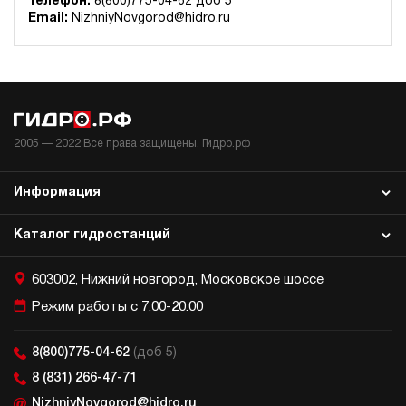
Телефон:
8(800)775-04-62 доб 5
Гидростанция для пресса НЭЭ-23И5020Т
Email:
NizhniyNovgorod@hidro.ru
625 331 руб
Купить
23
500
электрический
200
э/магнитный
2005 —
2022
Все права защищены. Гидро.рф
4
Гидростанция для пресса НЭЭ-23И6320Т
Информация
625 589 руб
Купить
Каталог гидростанций
23
630
электрический
603002, Нижний новгород, Московское шоссе
200
э/магнитный
Режим работы с 7.00-20.00
4.4
8(800)775-04-62
(доб 5)
Гидростанция для пресса НЭЭ-23И7020Т
8 (831) 266-47-71
625 589 руб
Купить
NizhniyNovgorod@hidro.ru