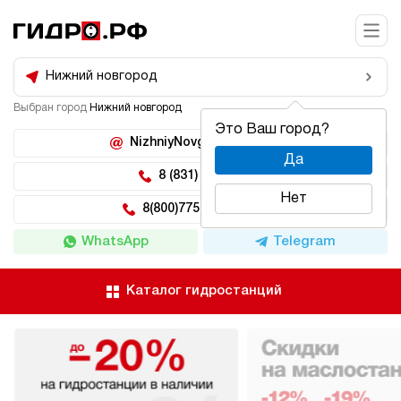
Нижний новгород
Выбран город
Нижний новгород
Это Ваш город?
NizhniyNovgorod@hidro.ru
Да
8 (831) 266-47-71
Нет
8(800)775-04-62 доб 5
WhatsApp
Telegram
Каталог гидростанций