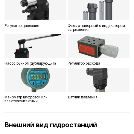
Гидростанция для пресса НЭЭ-23И6310Т
595 398 руб
Купить
23
Регулятор давления
Фильтр напорный с индикатором
630
загрязнения
электрический
100
э/магнитный
4.7
Гидростанция для пресса НЭЭ-23И7010Т
Насос ручной (дублирующий)
Регулятор расхода
595 398 руб
Купить
23
700
электрический
100
Манометр цифровой или
Датчик давления
э/магнитный
электроконтактный
4.7
Гидростанция для пресса НЭЭ-40И3020Т
Внешний вид гидростанций
596 862 руб
Купить