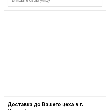
400
электрический
200
э/магнитный
3
Гидростанция для пресса НЭЭ-23И5015Т
617 273 руб
Купить
23
500
электрический
150
э/магнитный
3
Гидростанция для пресса НЭЭ-23И6315Т
617 607 руб
Купить
23
630
электрический
Доставка до Вашего цеха в
г.
150