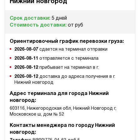
э/магнитный
Нижний новгород
4.4
Срок доставки:
5 дней
Гидростанция для пресса НЭЭ-23И7015Т
Стоимость доставки:
от руб
617 607 руб
Купить
23
Ориентировочный график перевозки груза:
700
2026-08-07
сдается на терминал отправки
электрический
150
2026-08-11
отправляется с терминала
э/магнитный
2026-08-12
прибывает на терминал в г.
3.4
2026-08-12
доставка до адреса получения в г.
Нижний новгород
Гидростанция для пресса НЭЭ-23И4025Т
621 728 руб
Купить
Адрес терминала для города Нижний
новгород:
23
400
603116, Нижегородская обл, Нижний Новгород г,
электрический
Московское ш, дом № 52
250
э/магнитный
Контакты менеджера по городу Нижний
новгород:
4.6