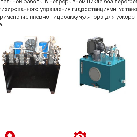
тельной работы в непрерывном цикле без перегре
изированного управления гидростанциями, устано
рименение пневмо-гидроаккумулятора для ускоре
.