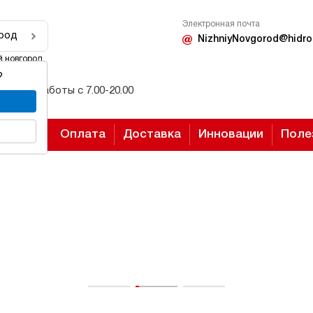
Электронная почта
род
NizhniyNovgorod@hidro
 новгород
?
Режим работы с 7.00-20.00
Оплата
Доставка
Инновации
Поле