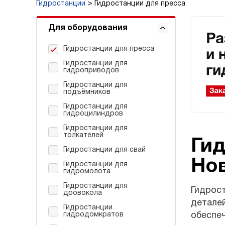
Гидростанции
Гидростанции для пресса
Для оборудования
Гидростанции для пресса
Гидростанции для
гидроприводов
Гидростанции для
подъёмников
Гидростанции для
гидроцилиндров
Гидростанции для
толкателей
Гид
Гидростанции для свай
Но
Гидростанции для
гидромолота
Гидростанции для
Гидрост
дровокола
деталей
Гидростанции
гидродомкратов
обеспеч