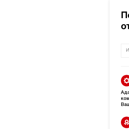
П
о
Ад
ком
Ваш