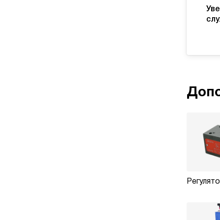
Уве
слу
Допо
Регулят