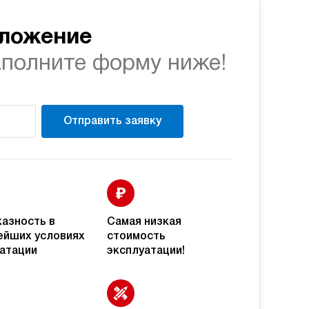
Купить
дложение
206 000 руб
150
э/магнитный
аполните форму ниже!
Купить
206 000 руб
150
э/магнитный
Купить
Отправить заявку
206 000 руб
150
э/магнитный
Купить
азность в
Самая низкая
206 000 руб
150
э/магнитный
ейших условиях
стоимость
Купить
атации
эксплуатации!